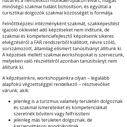
hazai és a nemzetközi munkaerőpiacon elvárt, magas
minőségű szakmai tudást biztosítson, és egyúttal a
turisztikai dolgozók szakmai közösségét is formálja.
Felnőttképzési intézményként szakmát, szakképesítést
igazoló oklevelet adó képzéseket nem indítunk, de
szakmai és kompetenciafejlesztő képzéseink sikeres
elvégzéséről a FAR rendszerből kiállított, névre szóló,
sorszámozott, államilag elismert tanúsítványt állítunk ki.
A képzések mellett szakmai workshopokat is szervezünk,
melyeken való részvételről azonban tanúsítványt nem
állítunk ki.
A képzéseinkre, workshopjainkra olyan – legalább
alapfokú végzettséggel rendelkező – résztvevőket
várunk, akik:
jelenleg is a turizmus valamely területén dolgoznak
és szakmai ismereteiket és kompetenciáikat
szeretnék bővíteni vagy felfrissíteni
jelenleg más területen dolgoznak, de
karrierváltáson gondolkodnak