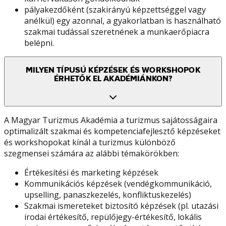
pályakezdőként (szakirányú képzettséggel vagy
anélkül) egy azonnal, a gyakorlatban is használható
szakmai tudással szeretnének a munkaerőpiacra
belépni.
MILYEN TÍPUSÚ KÉPZÉSEK ÉS WORKSHOPOK
ÉRHETŐK EL AKADÉMIÁNKON?
A Magyar Turizmus Akadémia a turizmus sajátosságaira
optimalizált szakmai és kompetenciafejlesztő képzéseket
és workshopokat kínál a turizmus különböző
szegmensei számára az alábbi témakörökben:
Értékesítési és marketing képzések
Kommunikációs képzések (vendégkommunikáció,
upselling, panaszkezelés, konfliktuskezelés)
Szakmai ismereteket biztosító képzések (pl. utazási
irodai értékesítő, repülőjegy-értékesítő, lokális