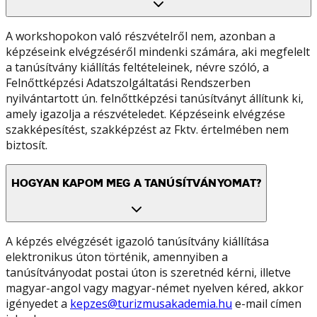
A workshopokon való részvételről nem, azonban a
képzéseink elvégzéséről mindenki számára, aki megfelelt
a tanúsítvány kiállítás feltételeinek, névre szóló, a
Felnőttképzési Adatszolgáltatási Rendszerben
nyilvántartott ún. felnőttképzési tanúsítványt állítunk ki,
amely igazolja a részvételedet. Képzéseink elvégzése
szakképesítést, szakképzést az Fktv. értelmében nem
biztosít.
HOGYAN KAPOM MEG A TANÚSÍTVÁNYOMAT?
A képzés elvégzését igazoló tanúsítvány kiállítása
elektronikus úton történik, amennyiben a
tanúsítványodat postai úton is szeretnéd kérni, illetve
magyar-angol vagy magyar-német nyelven kéred, akkor
igényedet a
kepzes@turizmusakademia.hu
e-mail címen