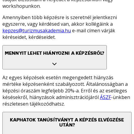
workshopunkon.
Amennyiben több képzésre is szeretnél jelentkezni
egyszerre, vagy kérdésed van, akkor kollégáink a
kepzes@turizmusakademia.hu
e-mail címen várják
kéréseidet, kérdéseidet.
MENNYIT LEHET HIÁNYOZNI A KÉPZÉSRŐL?
Az egyes képzések esetén megengedett hiányzás
mértéke képzésenként szabályozott. Általánosságban a
képzési óraszám legfeljebb 20%-a. Erről és az esetleges
késésekről, hiányzások adminisztrációjáról
ÁSZF
-ünkben
részletesen tájékozódhatsz.
KAPHATOK TANÚSÍTVÁNYT A KÉPZÉS ELVÉGZÉSE
UTÁN?