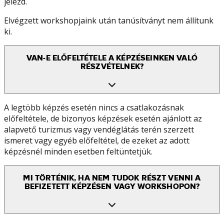
jelezd.
Elvégzett workshopjaink után tanúsítványt nem állítunk
ki.
VAN-E ELŐFELTÉTELE A KÉPZÉSEINKEN VALÓ
RÉSZVÉTELNEK?
A legtöbb képzés esetén nincs a csatlakozásnak
előfeltétele, de bizonyos képzések esetén ajánlott az
alapvető turizmus vagy vendéglátás terén szerzett
ismeret vagy egyéb előfeltétel, de ezeket az adott
képzésnél minden esetben feltüntetjük.
MI TÖRTÉNIK, HA NEM TUDOK RÉSZT VENNI A
BEFIZETETT KÉPZÉSEN VAGY WORKSHOPON?