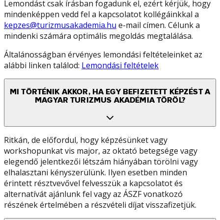
Lemondást csak írásban fogadunk el, ezért kérjük, hogy
mindenképpen vedd fel a kapcsolatot kollégáinkkal a
kepzes@turizmusakademia.hu
e-mail címen. Célunk a
mindenki számára optimális megoldás megtalálása.
Általánosságban érvényes lemondási feltételeinket az
alábbi linken találod:
Lemondási feltételek
MI TÖRTÉNIK AKKOR, HA EGY BEFIZETETT KÉPZÉST A
MAGYAR TURIZMUS AKADÉMIA TÖRÖL?
Ritkán, de előfordul, hogy képzésünket vagy
workshopunkat vis major, az oktató betegsége vagy
elegendő jelentkezői létszám hiányában törölni vagy
elhalasztani kényszerülünk. Ilyen esetben minden
érintett résztvevővel felvesszük a kapcsolatot és
alternatívát ajánlunk fel vagy az ÁSZF vonatkozó
részének értelmében a részvételi díjat visszafizetjük.