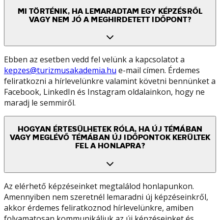
MI TÖRTÉNIK, HA LEMARADTAM EGY KÉPZÉSRŐL
VAGY NEM JÓ A MEGHIRDETETT IDŐPONT?
Ebben az esetben vedd fel velünk a kapcsolatot a
kepzes@turizmusakademia.hu
e-mail címen. Érdemes
feliratkozni a hírlevelünkre valamint követni bennünket a
Facebook, LinkedIn és Instagram oldalainkon, hogy ne
maradj le semmiről.
HOGYAN ÉRTESÜLHETEK RÓLA, HA ÚJ TÉMÁBAN
VAGY MEGLÉVŐ TÉMÁBAN ÚJ IDŐPONTOK KERÜLTEK
FEL A HONLAPRA?
Az elérhető képzéseinket megtalálod honlapunkon.
Amennyiben nem szeretnél lemaradni új képzéseinkről,
akkor érdemes feliratkoznod hírlevelünkre, amiben
folyamatosan kommunikáljuk az új képzéseinket és