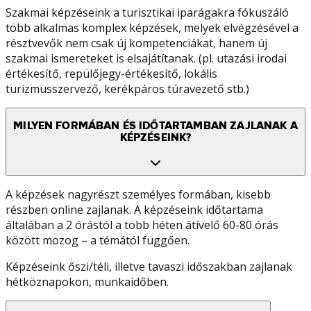
Szakmai képzéseink a turisztikai iparágakra fókuszáló
több alkalmas komplex képzések, melyek elvégzésével a
résztvevők nem csak új kompetenciákat, hanem új
szakmai ismereteket is elsajátítanak. (pl. utazási irodai
értékesítő, repülőjegy-értékesítő, lokális
turizmusszervező, kerékpáros túravezető stb.)
MILYEN FORMÁBAN ÉS IDŐTARTAMBAN ZAJLANAK A
KÉPZÉSEINK?
A képzések nagyrészt személyes formában, kisebb
részben online zajlanak. A képzéseink időtartama
általában a 2 órástól a több héten átívelő 60-80 órás
között mozog – a témától függően.
Képzéseink őszi/téli, illetve tavaszi időszakban zajlanak
hétköznapokon, munkaidőben.