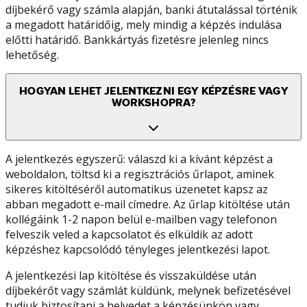
díjbekérő vagy számla alapján, banki átutalással történik
a megadott határidőig, mely mindig a képzés indulása
előtti határidő. Bankkártyás fizetésre jelenleg nincs
lehetőség.
HOGYAN LEHET JELENTKEZNI EGY KÉPZÉSRE VAGY
WORKSHOPRA?
A jelentkezés egyszerű: válaszd ki a kívánt képzést a
weboldalon, töltsd ki a regisztrációs űrlapot, aminek
sikeres kitöltéséről automatikus üzenetet kapsz az
abban megadott e-mail címedre. Az űrlap kitöltése után
kollégáink 1-2 napon belül e-mailben vagy telefonon
felveszik veled a kapcsolatot és elküldik az adott
képzéshez kapcsolódó tényleges jelentkezési lapot.
A jelentkezési lap kitöltése és visszaküldése után
díjbekérőt vagy számlát küldünk, melynek befizetésével
tudjuk biztosítani a helyedet a képzésünkön vagy