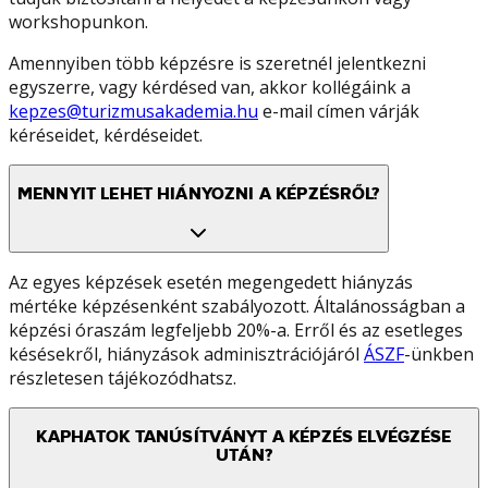
workshopunkon.
Amennyiben több képzésre is szeretnél jelentkezni
egyszerre, vagy kérdésed van, akkor kollégáink a
kepzes@turizmusakademia.hu
e-mail címen várják
kéréseidet, kérdéseidet.
MENNYIT LEHET HIÁNYOZNI A KÉPZÉSRŐL?
Az egyes képzések esetén megengedett hiányzás
mértéke képzésenként szabályozott. Általánosságban a
képzési óraszám legfeljebb 20%-a. Erről és az esetleges
késésekről, hiányzások adminisztrációjáról
ÁSZF
-ünkben
részletesen tájékozódhatsz.
KAPHATOK TANÚSÍTVÁNYT A KÉPZÉS ELVÉGZÉSE
UTÁN?