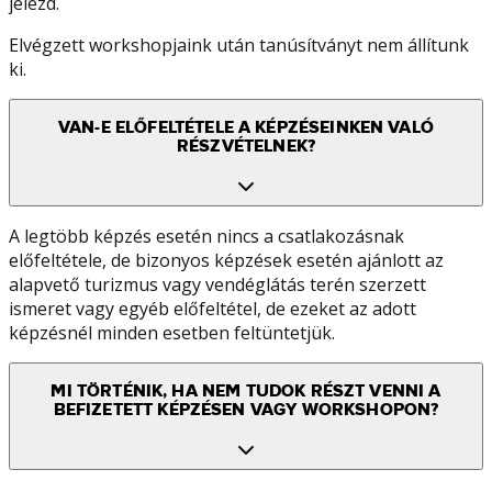
jelezd.
Elvégzett workshopjaink után tanúsítványt nem állítunk
ki.
VAN-E ELŐFELTÉTELE A KÉPZÉSEINKEN VALÓ
RÉSZVÉTELNEK?
A legtöbb képzés esetén nincs a csatlakozásnak
előfeltétele, de bizonyos képzések esetén ajánlott az
alapvető turizmus vagy vendéglátás terén szerzett
ismeret vagy egyéb előfeltétel, de ezeket az adott
képzésnél minden esetben feltüntetjük.
MI TÖRTÉNIK, HA NEM TUDOK RÉSZT VENNI A
BEFIZETETT KÉPZÉSEN VAGY WORKSHOPON?