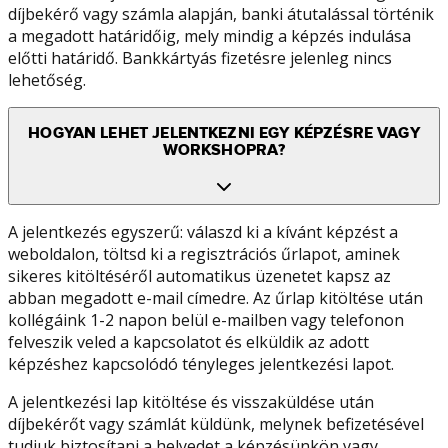
díjbekérő vagy számla alapján, banki átutalással történik
a megadott határidőig, mely mindig a képzés indulása
előtti határidő. Bankkártyás fizetésre jelenleg nincs
lehetőség.
HOGYAN LEHET JELENTKEZNI EGY KÉPZÉSRE VAGY
WORKSHOPRA?
A jelentkezés egyszerű: válaszd ki a kívánt képzést a
weboldalon, töltsd ki a regisztrációs űrlapot, aminek
sikeres kitöltéséről automatikus üzenetet kapsz az
abban megadott e-mail címedre. Az űrlap kitöltése után
kollégáink 1-2 napon belül e-mailben vagy telefonon
felveszik veled a kapcsolatot és elküldik az adott
képzéshez kapcsolódó tényleges jelentkezési lapot.
A jelentkezési lap kitöltése és visszaküldése után
díjbekérőt vagy számlát küldünk, melynek befizetésével
tudjuk biztosítani a helyedet a képzésünkön vagy