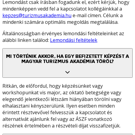
Lemondást csak írásban fogadunk el, ezért kérjük, hogy
mindenképpen vedd fel a kapcsolatot kollégáinkkal a
kepzes@turizmusakademia.hu
e-mail címen. Célunk a
mindenki számára optimális megoldás megtalálása.
Általánosságban érvényes lemondási feltételeinket az
alábbi linken találod:
Lemondási feltételek
MI TÖRTÉNIK AKKOR, HA EGY BEFIZETETT KÉPZÉST A
MAGYAR TURIZMUS AKADÉMIA TÖRÖL?
Ritkán, de előfordul, hogy képzésünket vagy
workshopunkat vis major, az oktató betegsége vagy
elegendő jelentkezői létszám hiányában törölni vagy
elhalasztani kényszerülünk. Ilyen esetben minden
érintett résztvevővel felvesszük a kapcsolatot és
alternatívát ajánlunk fel vagy az ÁSZF vonatkozó
részének értelmében a részvételi díjat visszafizetjük.