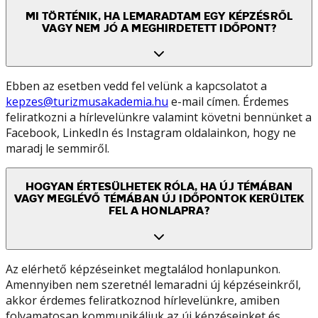
MI TÖRTÉNIK, HA LEMARADTAM EGY KÉPZÉSRŐL
VAGY NEM JÓ A MEGHIRDETETT IDŐPONT?
Ebben az esetben vedd fel velünk a kapcsolatot a
kepzes@turizmusakademia.hu
e-mail címen. Érdemes
feliratkozni a hírlevelünkre valamint követni bennünket a
Facebook, LinkedIn és Instagram oldalainkon, hogy ne
maradj le semmiről.
HOGYAN ÉRTESÜLHETEK RÓLA, HA ÚJ TÉMÁBAN
VAGY MEGLÉVŐ TÉMÁBAN ÚJ IDŐPONTOK KERÜLTEK
FEL A HONLAPRA?
Az elérhető képzéseinket megtalálod honlapunkon.
Amennyiben nem szeretnél lemaradni új képzéseinkről,
akkor érdemes feliratkoznod hírlevelünkre, amiben
folyamatosan kommunikáljuk az új képzéseinket és