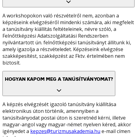
A workshopokon való részvételről nem, azonban a
képzéseink elvégzéséről mindenki számára, aki megfelelt
a tanúsítvány kiállítás feltételeinek, névre szóló, a
Felnőttképzési Adatszolgáltatási Rendszerben
nyilvántartott ún. felnőttképzési tanúsítványt állítunk ki,
amely igazolja a részvételedet. Képzéseink elvégzése
szakképesítést, szakképzést az Fktv. értelmében nem
biztosít.
HOGYAN KAPOM MEG A TANÚSÍTVÁNYOMAT?
A képzés elvégzését igazoló tanúsítvány kiállítása
elektronikus úton történik, amennyiben a
tanúsítványodat postai úton is szeretnéd kérni, illetve
magyar-angol vagy magyar-német nyelven kéred, akkor
igényedet a
kepzes@turizmusakademia.hu
e-mail címen