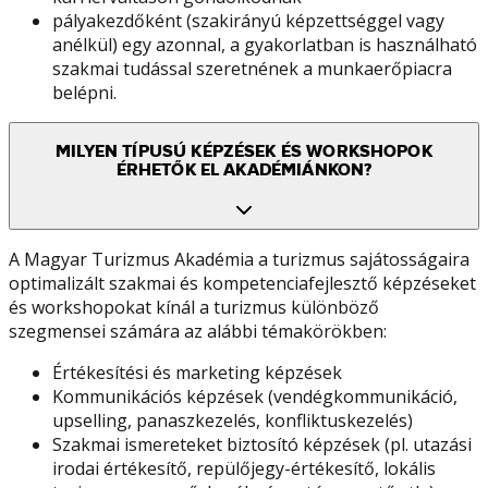
pályakezdőként (szakirányú képzettséggel vagy
anélkül) egy azonnal, a gyakorlatban is használható
szakmai tudással szeretnének a munkaerőpiacra
belépni.
MILYEN TÍPUSÚ KÉPZÉSEK ÉS WORKSHOPOK
ÉRHETŐK EL AKADÉMIÁNKON?
A Magyar Turizmus Akadémia a turizmus sajátosságaira
optimalizált szakmai és kompetenciafejlesztő képzéseket
és workshopokat kínál a turizmus különböző
szegmensei számára az alábbi témakörökben:
Értékesítési és marketing képzések
Kommunikációs képzések (vendégkommunikáció,
upselling, panaszkezelés, konfliktuskezelés)
Szakmai ismereteket biztosító képzések (pl. utazási
irodai értékesítő, repülőjegy-értékesítő, lokális