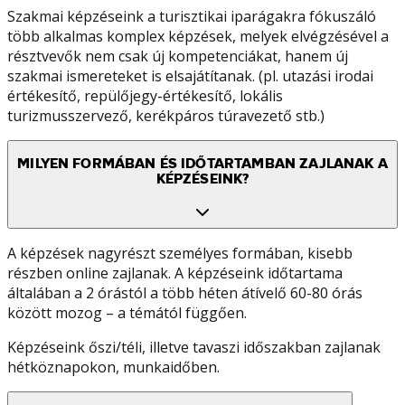
Szakmai képzéseink a turisztikai iparágakra fókuszáló
több alkalmas komplex képzések, melyek elvégzésével a
résztvevők nem csak új kompetenciákat, hanem új
szakmai ismereteket is elsajátítanak. (pl. utazási irodai
értékesítő, repülőjegy-értékesítő, lokális
turizmusszervező, kerékpáros túravezető stb.)
MILYEN FORMÁBAN ÉS IDŐTARTAMBAN ZAJLANAK A
KÉPZÉSEINK?
A képzések nagyrészt személyes formában, kisebb
részben online zajlanak. A képzéseink időtartama
általában a 2 órástól a több héten átívelő 60-80 órás
között mozog – a témától függően.
Képzéseink őszi/téli, illetve tavaszi időszakban zajlanak
hétköznapokon, munkaidőben.