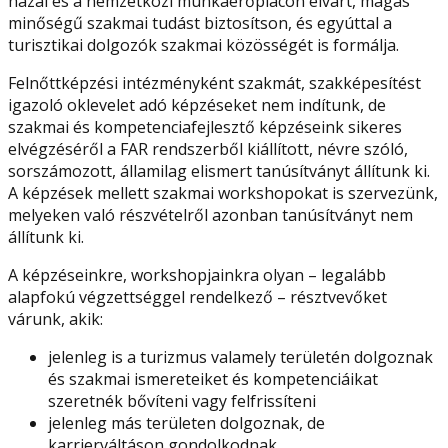
hazai és a nemzetközi munkaerőpiacon elvárt, magas
minőségű szakmai tudást biztosítson, és egyúttal a
turisztikai dolgozók szakmai közösségét is formálja.
Felnőttképzési intézményként szakmát, szakképesítést
igazoló oklevelet adó képzéseket nem indítunk, de
szakmai és kompetenciafejlesztő képzéseink sikeres
elvégzéséről a FAR rendszerből kiállított, névre szóló,
sorszámozott, államilag elismert tanúsítványt állítunk ki.
A képzések mellett szakmai workshopokat is szervezünk,
melyeken való részvételről azonban tanúsítványt nem
állítunk ki.
A képzéseinkre, workshopjainkra olyan – legalább
alapfokú végzettséggel rendelkező – résztvevőket
várunk, akik:
jelenleg is a turizmus valamely területén dolgoznak
és szakmai ismereteiket és kompetenciáikat
szeretnék bővíteni vagy felfrissíteni
jelenleg más területen dolgoznak, de
karrierváltáson gondolkodnak