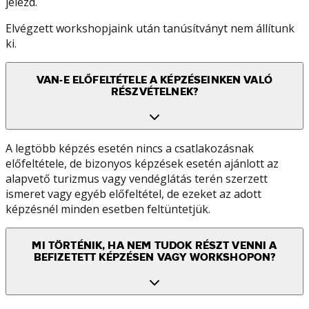
jelezd.
Elvégzett workshopjaink után tanúsítványt nem állítunk
ki.
VAN-E ELŐFELTÉTELE A KÉPZÉSEINKEN VALÓ
RÉSZVÉTELNEK?
A legtöbb képzés esetén nincs a csatlakozásnak
előfeltétele, de bizonyos képzések esetén ajánlott az
alapvető turizmus vagy vendéglátás terén szerzett
ismeret vagy egyéb előfeltétel, de ezeket az adott
képzésnél minden esetben feltüntetjük.
MI TÖRTÉNIK, HA NEM TUDOK RÉSZT VENNI A
BEFIZETETT KÉPZÉSEN VAGY WORKSHOPON?