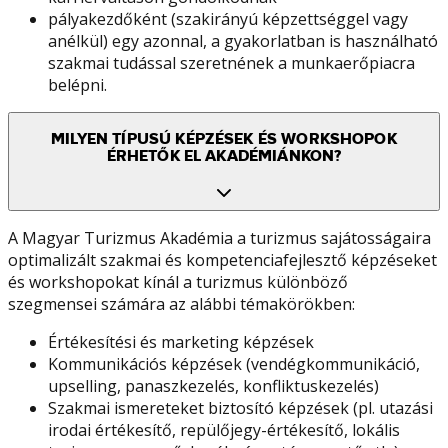
pályakezdőként (szakirányú képzettséggel vagy
anélkül) egy azonnal, a gyakorlatban is használható
szakmai tudással szeretnének a munkaerőpiacra
belépni.
MILYEN TÍPUSÚ KÉPZÉSEK ÉS WORKSHOPOK
ÉRHETŐK EL AKADÉMIÁNKON?
A Magyar Turizmus Akadémia a turizmus sajátosságaira
optimalizált szakmai és kompetenciafejlesztő képzéseket
és workshopokat kínál a turizmus különböző
szegmensei számára az alábbi témakörökben:
Értékesítési és marketing képzések
Kommunikációs képzések (vendégkommunikáció,
upselling, panaszkezelés, konfliktuskezelés)
Szakmai ismereteket biztosító képzések (pl. utazási
irodai értékesítő, repülőjegy-értékesítő, lokális