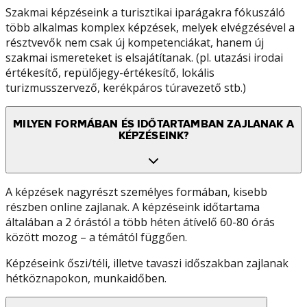
Szakmai képzéseink a turisztikai iparágakra fókuszáló
több alkalmas komplex képzések, melyek elvégzésével a
résztvevők nem csak új kompetenciákat, hanem új
szakmai ismereteket is elsajátítanak. (pl. utazási irodai
értékesítő, repülőjegy-értékesítő, lokális
turizmusszervező, kerékpáros túravezető stb.)
MILYEN FORMÁBAN ÉS IDŐTARTAMBAN ZAJLANAK A
KÉPZÉSEINK?
A képzések nagyrészt személyes formában, kisebb
részben online zajlanak. A képzéseink időtartama
általában a 2 órástól a több héten átívelő 60-80 órás
között mozog – a témától függően.
Képzéseink őszi/téli, illetve tavaszi időszakban zajlanak
hétköznapokon, munkaidőben.