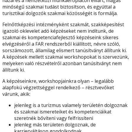
hazai és a nemzetközi munkaerőpiacon elvárt, magas
minőségű szakmai tudást biztosítson, és egyúttal a
turisztikai dolgozók szakmai közösségét is formálja.
Felnőttképzési intézményként szakmát, szakképesítést
igazoló oklevelet adó képzéseket nem indítunk, de
szakmai és kompetenciafejlesztő képzéseink sikeres
elvégzéséről a FAR rendszerből kiállított, névre szóló,
sorszámozott, államilag elismert tanúsítványt állítunk ki.
A képzések mellett szakmai workshopokat is szervezünk,
melyeken való részvételről azonban tanúsítványt nem
állítunk ki.
A képzéseinkre, workshopjainkra olyan – legalább
alapfokú végzettséggel rendelkező – résztvevőket
várunk, akik:
jelenleg is a turizmus valamely területén dolgoznak
és szakmai ismereteiket és kompetenciáikat
szeretnék bővíteni vagy felfrissíteni
jelenleg más területen dolgoznak, de
karrierváltáson gondolkodnak