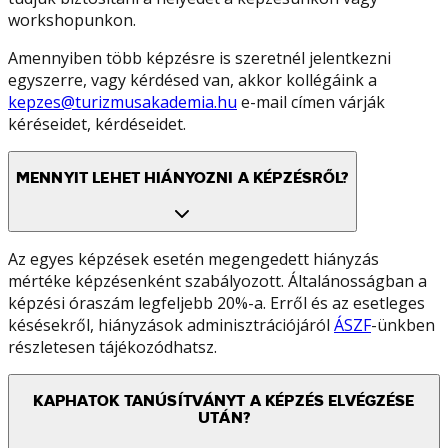
workshopunkon.
Amennyiben több képzésre is szeretnél jelentkezni
egyszerre, vagy kérdésed van, akkor kollégáink a
kepzes@turizmusakademia.hu
e-mail címen várják
kéréseidet, kérdéseidet.
MENNYIT LEHET HIÁNYOZNI A KÉPZÉSRŐL?
Az egyes képzések esetén megengedett hiányzás
mértéke képzésenként szabályozott. Általánosságban a
képzési óraszám legfeljebb 20%-a. Erről és az esetleges
késésekről, hiányzások adminisztrációjáról
ÁSZF
-ünkben
részletesen tájékozódhatsz.
KAPHATOK TANÚSÍTVÁNYT A KÉPZÉS ELVÉGZÉSE
UTÁN?