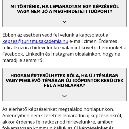
MI TÖRTÉNIK, HA LEMARADTAM EGY KÉPZÉSRŐL
VAGY NEM JÓ A MEGHIRDETETT IDŐPONT?
Ebben az esetben vedd fel velünk a kapcsolatot a
kepzes@turizmusakademia.hu
e-mail címen. Érdemes
feliratkozni a hírlevelünkre valamint követni bennünket a
Facebook, LinkedIn és Instagram oldalainkon, hogy ne
maradj le semmiről.
HOGYAN ÉRTESÜLHETEK RÓLA, HA ÚJ TÉMÁBAN
VAGY MEGLÉVŐ TÉMÁBAN ÚJ IDŐPONTOK KERÜLTEK
FEL A HONLAPRA?
Az elérhető képzéseinket megtalálod honlapunkon.
Amennyiben nem szeretnél lemaradni új képzéseinkről,
akkor érdemes feliratkoznod hírlevelünkre, amiben
folyamatosan kommunikáljuk az új képzéseinket és