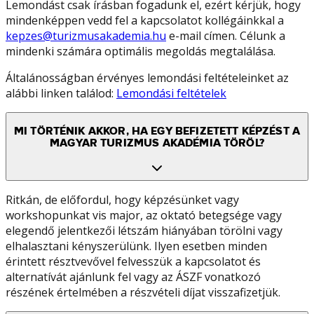
Lemondást csak írásban fogadunk el, ezért kérjük, hogy
mindenképpen vedd fel a kapcsolatot kollégáinkkal a
kepzes@turizmusakademia.hu
e-mail címen. Célunk a
mindenki számára optimális megoldás megtalálása.
Általánosságban érvényes lemondási feltételeinket az
alábbi linken találod:
Lemondási feltételek
MI TÖRTÉNIK AKKOR, HA EGY BEFIZETETT KÉPZÉST A
MAGYAR TURIZMUS AKADÉMIA TÖRÖL?
Ritkán, de előfordul, hogy képzésünket vagy
workshopunkat vis major, az oktató betegsége vagy
elegendő jelentkezői létszám hiányában törölni vagy
elhalasztani kényszerülünk. Ilyen esetben minden
érintett résztvevővel felvesszük a kapcsolatot és
alternatívát ajánlunk fel vagy az ÁSZF vonatkozó
részének értelmében a részvételi díjat visszafizetjük.