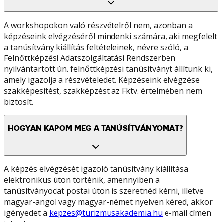
A workshopokon való részvételről nem, azonban a
képzéseink elvégzéséről mindenki számára, aki megfelelt
a tanúsítvány kiállítás feltételeinek, névre szóló, a
Felnőttképzési Adatszolgáltatási Rendszerben
nyilvántartott ún. felnőttképzési tanúsítványt állítunk ki,
amely igazolja a részvételedet. Képzéseink elvégzése
szakképesítést, szakképzést az Fktv. értelmében nem
biztosít.
HOGYAN KAPOM MEG A TANÚSÍTVÁNYOMAT?
A képzés elvégzését igazoló tanúsítvány kiállítása
elektronikus úton történik, amennyiben a
tanúsítványodat postai úton is szeretnéd kérni, illetve
magyar-angol vagy magyar-német nyelven kéred, akkor
igényedet a
kepzes@turizmusakademia.hu
e-mail címen