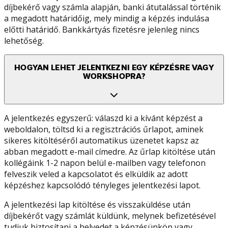
díjbekérő vagy számla alapján, banki átutalással történik
a megadott határidőig, mely mindig a képzés indulása
előtti határidő. Bankkártyás fizetésre jelenleg nincs
lehetőség.
HOGYAN LEHET JELENTKEZNI EGY KÉPZÉSRE VAGY
WORKSHOPRA?
A jelentkezés egyszerű: válaszd ki a kívánt képzést a
weboldalon, töltsd ki a regisztrációs űrlapot, aminek
sikeres kitöltéséről automatikus üzenetet kapsz az
abban megadott e-mail címedre. Az űrlap kitöltése után
kollégáink 1-2 napon belül e-mailben vagy telefonon
felveszik veled a kapcsolatot és elküldik az adott
képzéshez kapcsolódó tényleges jelentkezési lapot.
A jelentkezési lap kitöltése és visszaküldése után
díjbekérőt vagy számlát küldünk, melynek befizetésével
tudjuk biztosítani a helyedet a képzésünkön vagy