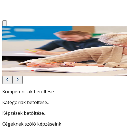
ÜDVÖZLÜNK A MAGYAR TU
KÖZPONTJÁNÁL!
Képzéseinkkel piacképes tudást adunk a kezedbe és növelj
Nézd meg, hogyan!
Kompetenciak betoltese...
Kategoriak betoltese...
Képzések betöltése...
Cégeknek szóló képzéseink