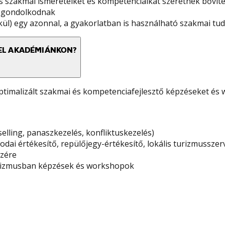
s szakmai ismereteiket és kompetenciáikat szeretnék bővíten
on gondolkodnak
ül) egy azonnal, a gyakorlatban is használható szakmai tu
EL AKADÉMIÁNKON?
timalizált szakmai és kompetenciafejlesztő képzéseket és
ling, panaszkezelés, konfliktuskezelés)
rodai értékesítő, repülőjegy-értékesítő, lokális turizmussze
szére
 turizmusban képzések és workshopok