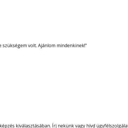
re szükségem volt. Ajánlom mindenkinek!
"
épzés kiválasztásában. Írj nekünk vagy hívd ügyfélszolgála