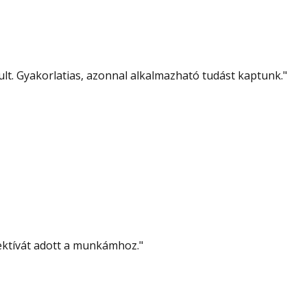
lt. Gyakorlatias, azonnal alkalmazható tudást kaptunk.
"
pektívát adott a munkámhoz.
"