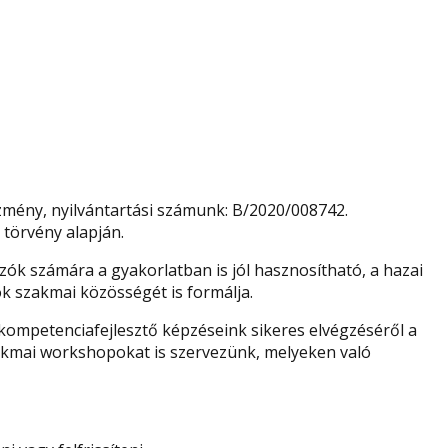
zmény, nyilvántartási számunk: B/2020/008742.
 törvény alapján.
ók számára a gyakorlatban is jól hasznosítható, a hazai
k szakmai közösségét is formálja.
kompetenciafejlesztő képzéseink sikeres elvégzéséről a
 szakmai workshopokat is szervezünk, melyeken való