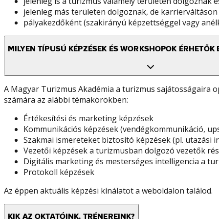
jelenleg is a turizmus valamely területén dolgoznak é
jelenleg más területen dolgoznak, de karrierváltás
pályakezdőként (szakirányú képzettséggel vagy anélk
MILYEN TÍPUSÚ KÉPZÉSEK ÉS WORKSHOPOK ÉRHETŐK 
A Magyar Turizmus Akadémia a turizmus sajátosságaira op
számára az alábbi témakörökben:
Értékesítési és marketing képzések
Kommunikációs képzések (vendégkommunikáció, upsel
Szakmai ismereteket biztosító képzések (pl. utazási i
Vezetői képzések a turizmusban dolgozó vezetők ré
Digitális marketing és mesterséges intelligencia a
Protokoll képzések
Az éppen aktuális képzési kínálatot a weboldalon találod.
KIK AZ OKTATÓINK, TRÉNEREINK?