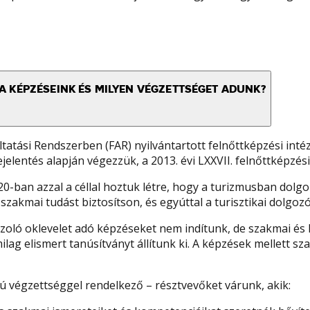
A KÉPZÉSEINK ÉS MILYEN VÉGZETTSÉGET ADUNK?
atási Rendszerben (FAR) nyilvántartott felnőttképzési inté
elentés alapján végezzük, a 2013. évi LXXVII. felnőttképzési
ban azzal a céllal hoztuk létre, hogy a turizmusban dolgoz
kmai tudást biztosítson, és egyúttal a turisztikai dolgozó
zoló oklevelet adó képzéseket nem indítunk, de szakmai és 
amilag elismert tanúsítványt állítunk ki. A képzések mellett
ú végzettséggel rendelkező – résztvevőket várunk, akik: