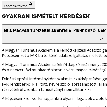
Kapcsolatfelvétel
GYAKRAN ISMÉTELT KÉRDÉSEK
MI A MAGYAR TURIZMUS AKADÉMIA, KIKNEK SZÓLNAK 
A Magyar Turizmus Akadémia a Felnőttképzési Adatszolgált
Képzéseinket a FAR-ba történő adatszolgáltatás mellett, bej
A Magyar Turizmus Akadémia felnőttképző intézményt 2020-
és a nemzetközi munkaerőpiacon elvárt, magas minőségű sza
Felnőttképzési intézményként szakmát, szakképesítést iga
FAR rendszerből kiállított, névre szóló, sorszámozott, áll
részvételről azonban tanúsítványt nem állítunk ki.
A képzéseinkre, workshopjainkra olyan – legalább alapfok