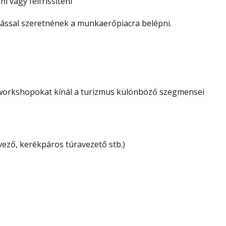
i vagy felfrissíteni
dással szeretnének a munkaerőpiacra belépni.
 workshopokat kínál a turizmus különböző szegmensei
rvező, kerékpáros túravezető stb.)