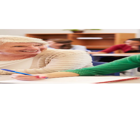
RIZMUS AKADÉMIÁNÁL, A T
ük vállalkozásod bevételét.