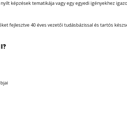
nyílt képzések tematikája vagy egy egyedi igényekhez igazo
t fejlesztve 40 éves vezetői tudásbázissal és tartós készsé
I?
bjai