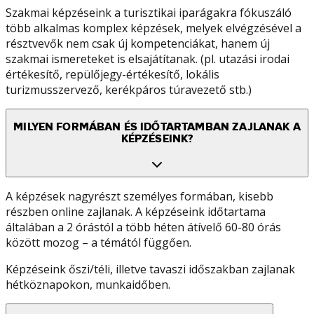
Szakmai képzéseink a turisztikai iparágakra fókuszáló
több alkalmas komplex képzések, melyek elvégzésével a
résztvevők nem csak új kompetenciákat, hanem új
szakmai ismereteket is elsajátítanak. (pl. utazási irodai
értékesítő, repülőjegy-értékesítő, lokális
turizmusszervező, kerékpáros túravezető stb.)
MILYEN FORMÁBAN ÉS IDŐTARTAMBAN ZAJLANAK A
KÉPZÉSEINK?
A képzések nagyrészt személyes formában, kisebb
részben online zajlanak. A képzéseink időtartama
általában a 2 órástól a több héten átívelő 60-80 órás
között mozog – a témától függően.
Képzéseink őszi/téli, illetve tavaszi időszakban zajlanak
hétköznapokon, munkaidőben.