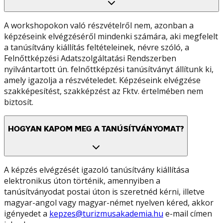
A workshopokon való részvételről nem, azonban a
képzéseink elvégzéséről mindenki számára, aki megfelelt
a tanúsítvány kiállítás feltételeinek, névre szóló, a
Felnőttképzési Adatszolgáltatási Rendszerben
nyilvántartott ún. felnőttképzési tanúsítványt állítunk ki,
amely igazolja a részvételedet. Képzéseink elvégzése
szakképesítést, szakképzést az Fktv. értelmében nem
biztosít.
HOGYAN KAPOM MEG A TANÚSÍTVÁNYOMAT?
A képzés elvégzését igazoló tanúsítvány kiállítása
elektronikus úton történik, amennyiben a
tanúsítványodat postai úton is szeretnéd kérni, illetve
magyar-angol vagy magyar-német nyelven kéred, akkor
igényedet a
kepzes@turizmusakademia.hu
e-mail címen