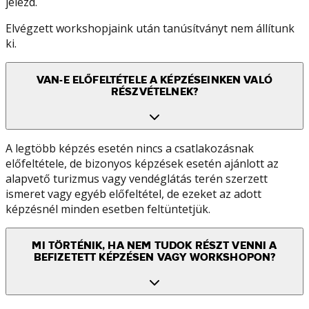
jelezd.
Elvégzett workshopjaink után tanúsítványt nem állítunk
ki.
VAN-E ELŐFELTÉTELE A KÉPZÉSEINKEN VALÓ
RÉSZVÉTELNEK?
A legtöbb képzés esetén nincs a csatlakozásnak
előfeltétele, de bizonyos képzések esetén ajánlott az
alapvető turizmus vagy vendéglátás terén szerzett
ismeret vagy egyéb előfeltétel, de ezeket az adott
képzésnél minden esetben feltüntetjük.
MI TÖRTÉNIK, HA NEM TUDOK RÉSZT VENNI A
BEFIZETETT KÉPZÉSEN VAGY WORKSHOPON?