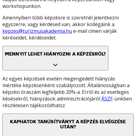
workshopunkon.
Amennyiben több képzésre is szeretnél jelentkezni
egyszerre, vagy kérdésed van, akkor kollégáink a
kepzes@turizmusakademia.hu
e-mail címen várják
kéréseidet, kérdéseidet.
MENNYIT LEHET HIÁNYOZNI A KÉPZÉSRŐL?
Az egyes képzések esetén megengedett hiányzás
mértéke képzésenként szabályozott. Általánosságban a
képzési óraszám legfeljebb 20%-a. Erről és az esetleges
késésekről, hiányzások adminisztrációjáról
ÁSZF
-ünkben
részletesen tájékozódhatsz.
KAPHATOK TANÚSÍTVÁNYT A KÉPZÉS ELVÉGZÉSE
UTÁN?