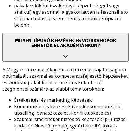
pályakezdőként (szakirányú képzettséggel vagy
anélkül) egy azonnal, a gyakorlatban is használható
szakmai tudással szeretnének a munkaerőpiacra
belépni.
MILYEN TÍPUSÚ KÉPZÉSEK ÉS WORKSHOPOK
ÉRHETŐK EL AKADÉMIÁNKON?
A Magyar Turizmus Akadémia a turizmus sajátosságaira
optimalizált szakmai és kompetenciafejlesztő képzéseket
és workshopokat kínál a turizmus különböző
szegmensei számára az alábbi témakörökben:
Értékesítési és marketing képzések
Kommunikációs képzések (vendégkommunikáció,
upselling, panaszkezelés, konfliktuskezelés)
Szakmai ismereteket biztosító képzések (pl. utazási
irodai értékesítő, repülőjegy-értékesítő, lokális