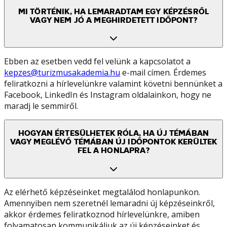
MI TÖRTÉNIK, HA LEMARADTAM EGY KÉPZÉSRŐL
VAGY NEM JÓ A MEGHIRDETETT IDŐPONT?
Ebben az esetben vedd fel velünk a kapcsolatot a
kepzes@turizmusakademia.hu
e-mail címen. Érdemes
feliratkozni a hírlevelünkre valamint követni bennünket a
Facebook, LinkedIn és Instagram oldalainkon, hogy ne
maradj le semmiről.
HOGYAN ÉRTESÜLHETEK RÓLA, HA ÚJ TÉMÁBAN
VAGY MEGLÉVŐ TÉMÁBAN ÚJ IDŐPONTOK KERÜLTEK
FEL A HONLAPRA?
Az elérhető képzéseinket megtalálod honlapunkon.
Amennyiben nem szeretnél lemaradni új képzéseinkről,
akkor érdemes feliratkoznod hírlevelünkre, amiben
folyamatosan kommunikáljuk az új képzéseinket és