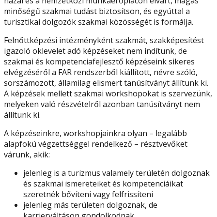
hazai és a nemzetközi munkaerőpiacon elvárt, magas
minőségű szakmai tudást biztosítson, és egyúttal a
turisztikai dolgozók szakmai közösségét is formálja.
Felnőttképzési intézményként szakmát, szakképesítést
igazoló oklevelet adó képzéseket nem indítunk, de
szakmai és kompetenciafejlesztő képzéseink sikeres
elvégzéséről a FAR rendszerből kiállított, névre szóló,
sorszámozott, államilag elismert tanúsítványt állítunk ki.
A képzések mellett szakmai workshopokat is szervezünk,
melyeken való részvételről azonban tanúsítványt nem
állítunk ki.
A képzéseinkre, workshopjainkra olyan – legalább
alapfokú végzettséggel rendelkező – résztvevőket
várunk, akik:
jelenleg is a turizmus valamely területén dolgoznak
és szakmai ismereteiket és kompetenciáikat
szeretnék bővíteni vagy felfrissíteni
jelenleg más területen dolgoznak, de
karrierváltáson gondolkodnak