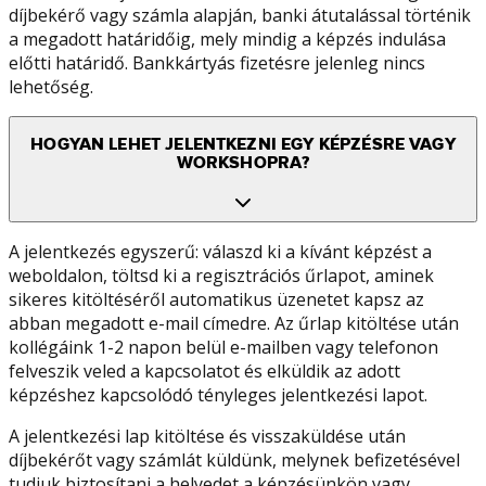
díjbekérő vagy számla alapján, banki átutalással történik
a megadott határidőig, mely mindig a képzés indulása
előtti határidő. Bankkártyás fizetésre jelenleg nincs
lehetőség.
HOGYAN LEHET JELENTKEZNI EGY KÉPZÉSRE VAGY
WORKSHOPRA?
A jelentkezés egyszerű: válaszd ki a kívánt képzést a
weboldalon, töltsd ki a regisztrációs űrlapot, aminek
sikeres kitöltéséről automatikus üzenetet kapsz az
abban megadott e-mail címedre. Az űrlap kitöltése után
kollégáink 1-2 napon belül e-mailben vagy telefonon
felveszik veled a kapcsolatot és elküldik az adott
képzéshez kapcsolódó tényleges jelentkezési lapot.
A jelentkezési lap kitöltése és visszaküldése után
díjbekérőt vagy számlát küldünk, melynek befizetésével
tudjuk biztosítani a helyedet a képzésünkön vagy