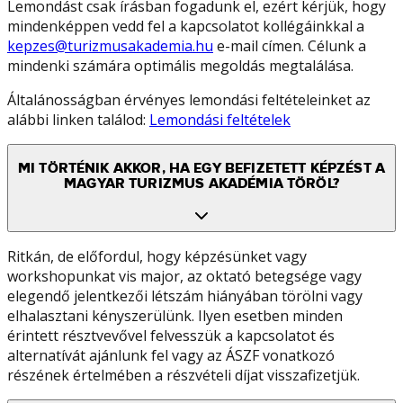
Lemondást csak írásban fogadunk el, ezért kérjük, hogy
mindenképpen vedd fel a kapcsolatot kollégáinkkal a
kepzes@turizmusakademia.hu
e-mail címen. Célunk a
mindenki számára optimális megoldás megtalálása.
Általánosságban érvényes lemondási feltételeinket az
alábbi linken találod:
Lemondási feltételek
MI TÖRTÉNIK AKKOR, HA EGY BEFIZETETT KÉPZÉST A
MAGYAR TURIZMUS AKADÉMIA TÖRÖL?
Ritkán, de előfordul, hogy képzésünket vagy
workshopunkat vis major, az oktató betegsége vagy
elegendő jelentkezői létszám hiányában törölni vagy
elhalasztani kényszerülünk. Ilyen esetben minden
érintett résztvevővel felvesszük a kapcsolatot és
alternatívát ajánlunk fel vagy az ÁSZF vonatkozó
részének értelmében a részvételi díjat visszafizetjük.