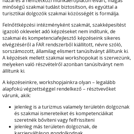
hazai és a nemzetközi munkaerőpiacon elvárt, magas
minőségű szakmai tudást biztosítson, és egyúttal a
turisztikai dolgozók szakmai közösségét is formálja.
Felnőttképzési intézményként szakmát, szakképesítést
igazoló oklevelet adó képzéseket nem indítunk, de
szakmai és kompetenciafejlesztő képzéseink sikeres
elvégzéséről a FAR rendszerből kiállított, névre szóló,
sorszámozott, államilag elismert tanúsítványt állítunk ki.
A képzések mellett szakmai workshopokat is szervezünk,
melyeken való részvételről azonban tanúsítványt nem
állítunk ki.
A képzéseinkre, workshopjainkra olyan – legalább
alapfokú végzettséggel rendelkező – résztvevőket
várunk, akik:
jelenleg is a turizmus valamely területén dolgoznak
és szakmai ismereteiket és kompetenciáikat
szeretnék bővíteni vagy felfrissíteni
jelenleg más területen dolgoznak, de
karrierváltáson gondolkodnak