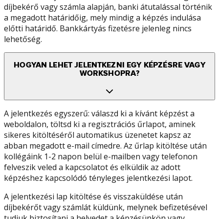
díjbekérő vagy számla alapján, banki átutalással történik
a megadott határidőig, mely mindig a képzés indulása
előtti határidő. Bankkártyás fizetésre jelenleg nincs
lehetőség.
HOGYAN LEHET JELENTKEZNI EGY KÉPZÉSRE VAGY
WORKSHOPRA?
A jelentkezés egyszerű: válaszd ki a kívánt képzést a
weboldalon, töltsd ki a regisztrációs űrlapot, aminek
sikeres kitöltéséről automatikus üzenetet kapsz az
abban megadott e-mail címedre. Az űrlap kitöltése után
kollégáink 1-2 napon belül e-mailben vagy telefonon
felveszik veled a kapcsolatot és elküldik az adott
képzéshez kapcsolódó tényleges jelentkezési lapot.
A jelentkezési lap kitöltése és visszaküldése után
díjbekérőt vagy számlát küldünk, melynek befizetésével
tudjuk biztosítani a helyedet a képzésünkön vagy