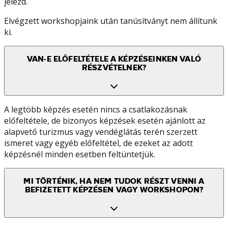
jelezd.
Elvégzett workshopjaink után tanúsítványt nem állítunk
ki.
VAN-E ELŐFELTÉTELE A KÉPZÉSEINKEN VALÓ
RÉSZVÉTELNEK?
A legtöbb képzés esetén nincs a csatlakozásnak
előfeltétele, de bizonyos képzések esetén ajánlott az
alapvető turizmus vagy vendéglátás terén szerzett
ismeret vagy egyéb előfeltétel, de ezeket az adott
képzésnél minden esetben feltüntetjük.
MI TÖRTÉNIK, HA NEM TUDOK RÉSZT VENNI A
BEFIZETETT KÉPZÉSEN VAGY WORKSHOPON?