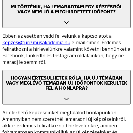
MI TÖRTÉNIK, HA LEMARADTAM EGY KÉPZÉSRŐL
VAGY NEM JÓ A MEGHIRDETETT IDŐPONT?
Ebben az esetben vedd fel velünk a kapcsolatot a
kepzes@turizmusakademia.hu
e-mail címen. Érdemes
feliratkozni a hírlevelünkre valamint követni bennünket a
Facebook, LinkedIn és Instagram oldalainkon, hogy ne
maradj le semmiről.
HOGYAN ÉRTESÜLHETEK RÓLA, HA ÚJ TÉMÁBAN
VAGY MEGLÉVŐ TÉMÁBAN ÚJ IDŐPONTOK KERÜLTEK
FEL A HONLAPRA?
Az elérhető képzéseinket megtalálod honlapunkon.
Amennyiben nem szeretnél lemaradni új képzéseinkről,
akkor érdemes feliratkoznod hírlevelünkre, amiben
folyamatosan kommunikáljuk az új képzéseinket és