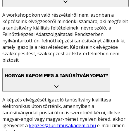
A workshopokon való részvételről nem, azonban a
képzéseink elvégzéséről mindenki számára, aki megfelelt
a tanúsítvány kiállítás feltételeinek, névre szóló, a
Felnőttképzési Adatszolgáltatási Rendszerben
nyilvántartott ún. felnőttképzési tanúsítványt állítunk ki,
amely igazolja a részvételedet. Képzéseink elvégzése
szakképesítést, szakképzést az Fktv. értelmében nem
biztosít.
HOGYAN KAPOM MEG A TANÚSÍTVÁNYOMAT?
A képzés elvégzését igazoló tanúsítvány kiállítása
elektronikus úton történik, amennyiben a
tanúsítványodat postai úton is szeretnéd kérni, illetve
magyar-angol vagy magyar-német nyelven kéred, akkor
igényedet a
kepzes@turizmusakademia.hu
e-mail címen