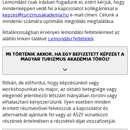
Lemondást csak írásban fogadunk el, ezért kérjük, hogy
mindenképpen vedd fel a kapcsolatot kollégáinkkal a
kepzes@turizmusakademia.hu
e-mail címen. Célunk a
mindenki számára optimális megoldás megtalálása.
Általánosságban érvényes lemondási feltételeinket az
alábbi linken találod:
Lemondási feltételek
MI TÖRTÉNIK AKKOR, HA EGY BEFIZETETT KÉPZÉST A
MAGYAR TURIZMUS AKADÉMIA TÖRÖL?
Ritkán, de előfordul, hogy képzésünket vagy
workshopunkat vis major, az oktató betegsége vagy
elegendő jelentkezői létszám hiányában törölni vagy
elhalasztani kényszerülünk. Ilyen esetben minden
érintett résztvevővel felvesszük a kapcsolatot és
alternatívát ajánlunk fel vagy az ÁSZF vonatkozó
részének értelmében a részvételi díjat visszafizetjük.