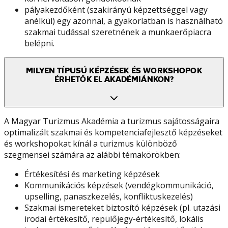
pályakezdőként (szakirányú képzettséggel vagy
anélkül) egy azonnal, a gyakorlatban is használható
szakmai tudással szeretnének a munkaerőpiacra
belépni.
MILYEN TÍPUSÚ KÉPZÉSEK ÉS WORKSHOPOK
ÉRHETŐK EL AKADÉMIÁNKON?
A Magyar Turizmus Akadémia a turizmus sajátosságaira
optimalizált szakmai és kompetenciafejlesztő képzéseket
és workshopokat kínál a turizmus különböző
szegmensei számára az alábbi témakörökben:
Értékesítési és marketing képzések
Kommunikációs képzések (vendégkommunikáció,
upselling, panaszkezelés, konfliktuskezelés)
Szakmai ismereteket biztosító képzések (pl. utazási
irodai értékesítő, repülőjegy-értékesítő, lokális