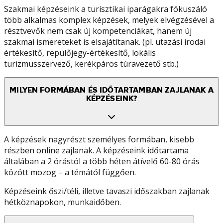
Szakmai képzéseink a turisztikai iparágakra fókuszáló
több alkalmas komplex képzések, melyek elvégzésével a
résztvevők nem csak új kompetenciákat, hanem új
szakmai ismereteket is elsajátítanak. (pl. utazási irodai
értékesítő, repülőjegy-értékesítő, lokális
turizmusszervező, kerékpáros túravezető stb.)
MILYEN FORMÁBAN ÉS IDŐTARTAMBAN ZAJLANAK A
KÉPZÉSEINK?
A képzések nagyrészt személyes formában, kisebb
részben online zajlanak. A képzéseink időtartama
általában a 2 órástól a több héten átívelő 60-80 órás
között mozog – a témától függően.
Képzéseink őszi/téli, illetve tavaszi időszakban zajlanak
hétköznapokon, munkaidőben.