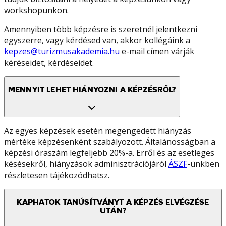
workshopunkon.
Amennyiben több képzésre is szeretnél jelentkezni
egyszerre, vagy kérdésed van, akkor kollégáink a
kepzes@turizmusakademia.hu
e-mail címen várják
kéréseidet, kérdéseidet.
MENNYIT LEHET HIÁNYOZNI A KÉPZÉSRŐL?
Az egyes képzések esetén megengedett hiányzás
mértéke képzésenként szabályozott. Általánosságban a
képzési óraszám legfeljebb 20%-a. Erről és az esetleges
késésekről, hiányzások adminisztrációjáról
ÁSZF
-ünkben
részletesen tájékozódhatsz.
KAPHATOK TANÚSÍTVÁNYT A KÉPZÉS ELVÉGZÉSE
UTÁN?