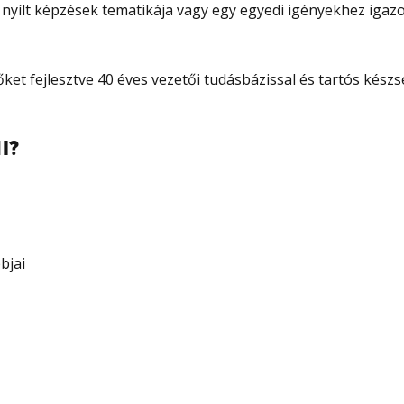
nyílt képzések tematikája vagy egy egyedi igényekhez igazo
t fejlesztve 40 éves vezetői tudásbázissal és tartós készsé
I?
bjai