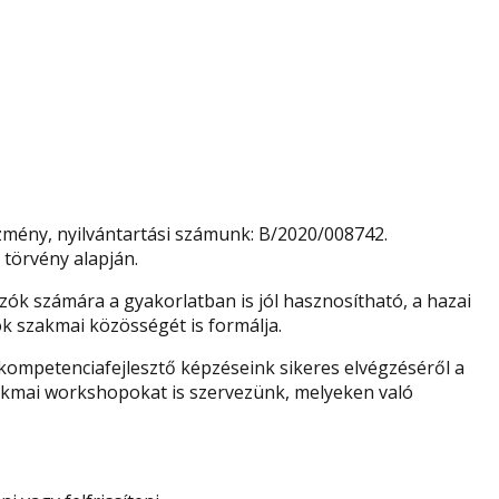
zmény, nyilvántartási számunk: B/2020/008742.
 törvény alapján.
ók számára a gyakorlatban is jól hasznosítható, a hazai
k szakmai közösségét is formálja.
kompetenciafejlesztő képzéseink sikeres elvégzéséről a
 szakmai workshopokat is szervezünk, melyeken való