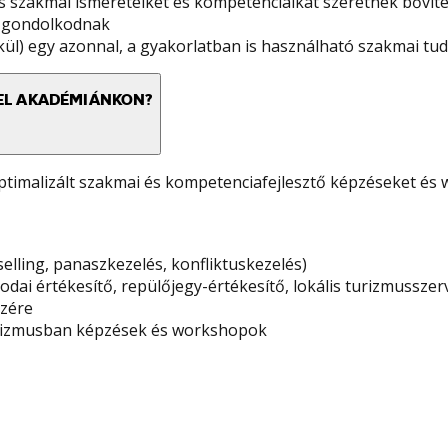
s szakmai ismereteiket és kompetenciáikat szeretnék bővíten
on gondolkodnak
ül) egy azonnal, a gyakorlatban is használható szakmai tu
EL AKADÉMIÁNKON?
timalizált szakmai és kompetenciafejlesztő képzéseket és
ling, panaszkezelés, konfliktuskezelés)
rodai értékesítő, repülőjegy-értékesítő, lokális turizmussze
szére
 turizmusban képzések és workshopok