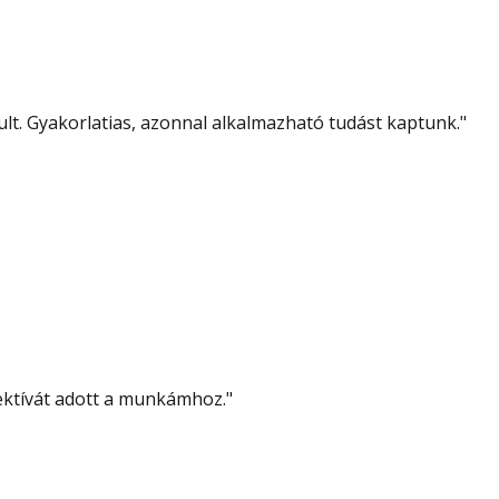
lt. Gyakorlatias, azonnal alkalmazható tudást kaptunk.
"
pektívát adott a munkámhoz.
"