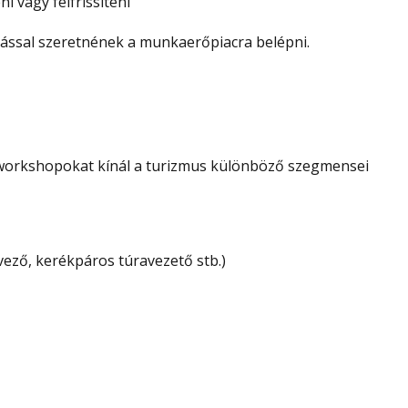
i vagy felfrissíteni
dással szeretnének a munkaerőpiacra belépni.
 workshopokat kínál a turizmus különböző szegmensei
rvező, kerékpáros túravezető stb.)