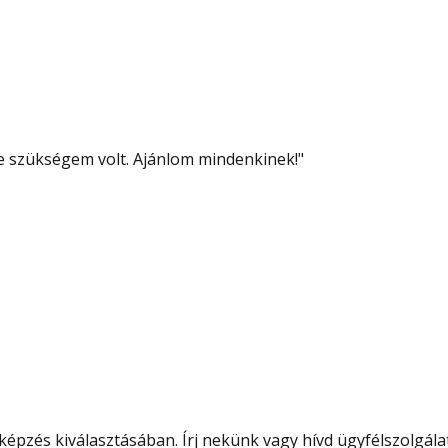
re szükségem volt. Ajánlom mindenkinek!
"
épzés kiválasztásában. Írj nekünk vagy hívd ügyfélszolgála