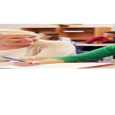
RIZMUS AKADÉMIÁNÁL, A T
ük vállalkozásod bevételét.