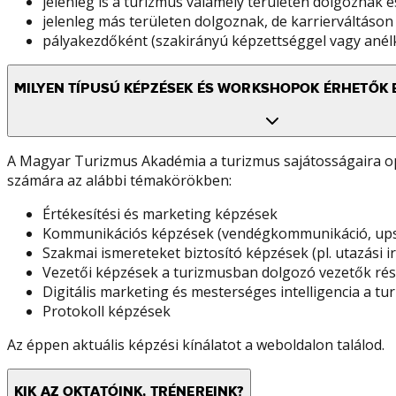
jelenleg is a turizmus valamely területén dolgoznak é
jelenleg más területen dolgoznak, de karrierváltás
pályakezdőként (szakirányú képzettséggel vagy anélk
MILYEN TÍPUSÚ KÉPZÉSEK ÉS WORKSHOPOK ÉRHETŐK 
A Magyar Turizmus Akadémia a turizmus sajátosságaira op
számára az alábbi témakörökben:
Értékesítési és marketing képzések
Kommunikációs képzések (vendégkommunikáció, upsel
Szakmai ismereteket biztosító képzések (pl. utazási i
Vezetői képzések a turizmusban dolgozó vezetők ré
Digitális marketing és mesterséges intelligencia a
Protokoll képzések
Az éppen aktuális képzési kínálatot a weboldalon találod.
KIK AZ OKTATÓINK, TRÉNEREINK?