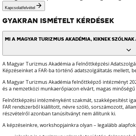
Kapcsolatfelvétel
GYAKRAN ISMÉTELT KÉRDÉSEK
MI A MAGYAR TURIZMUS AKADÉMIA, KIKNEK SZÓLNAK 
A Magyar Turizmus Akadémia a Felnőttképzési Adatszolgált
Képzéseinket a FAR-ba történő adatszolgáltatás mellett, bej
A Magyar Turizmus Akadémia felnőttképző intézményt 2020-
és a nemzetközi munkaerőpiacon elvárt, magas minőségű sza
Felnőttképzési intézményként szakmát, szakképesítést iga
FAR rendszerből kiállított, névre szóló, sorszámozott, áll
részvételről azonban tanúsítványt nem állítunk ki.
A képzéseinkre, workshopjainkra olyan – legalább alapfok