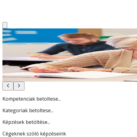
ÜDVÖZLÜNK A MAGYAR TU
KÖZPONTJÁNÁL!
Képzéseinkkel piacképes tudást adunk a kezedbe és növelj
Nézd meg, hogyan!
Kompetenciak betoltese...
Kategoriak betoltese...
Képzések betöltése...
Cégeknek szóló képzéseink