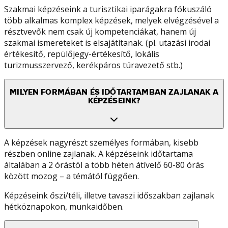
Szakmai képzéseink a turisztikai iparágakra fókuszáló
több alkalmas komplex képzések, melyek elvégzésével a
résztvevők nem csak új kompetenciákat, hanem új
szakmai ismereteket is elsajátítanak. (pl. utazási irodai
értékesítő, repülőjegy-értékesítő, lokális
turizmusszervező, kerékpáros túravezető stb.)
MILYEN FORMÁBAN ÉS IDŐTARTAMBAN ZAJLANAK A
KÉPZÉSEINK?
A képzések nagyrészt személyes formában, kisebb
részben online zajlanak. A képzéseink időtartama
általában a 2 órástól a több héten átívelő 60-80 órás
között mozog – a témától függően.
Képzéseink őszi/téli, illetve tavaszi időszakban zajlanak
hétköznapokon, munkaidőben.