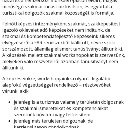
hazai és a nemzetközi munkaerőpiacon elvárt, magas
minőségű szakmai tudást biztosítson, és egyúttal a
turisztikai dolgozók szakmai közösségét is formálja.
Felnőttképzési intézményként szakmát, szakképesítést
igazoló oklevelet adó képzéseket nem indítunk, de
szakmai és kompetenciafejlesztő képzéseink sikeres
elvégzéséről a FAR rendszerből kiállított, névre szóló,
sorszámozott, államilag elismert tanúsítványt állítunk ki.
A képzések mellett szakmai workshopokat is szervezünk,
melyeken való részvételről azonban tanúsítványt nem
állítunk ki.
A képzéseinkre, workshopjainkra olyan – legalább
alapfokú végzettséggel rendelkező – résztvevőket
várunk, akik:
jelenleg is a turizmus valamely területén dolgoznak
és szakmai ismereteiket és kompetenciáikat
szeretnék bővíteni vagy felfrissíteni
jelenleg más területen dolgoznak, de
karrierváltáson gondolkodnak