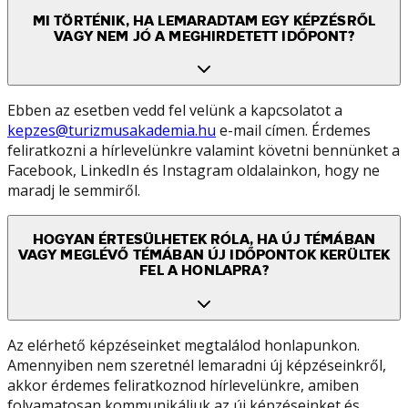
MI TÖRTÉNIK, HA LEMARADTAM EGY KÉPZÉSRŐL
VAGY NEM JÓ A MEGHIRDETETT IDŐPONT?
Ebben az esetben vedd fel velünk a kapcsolatot a
kepzes@turizmusakademia.hu
e-mail címen. Érdemes
feliratkozni a hírlevelünkre valamint követni bennünket a
Facebook, LinkedIn és Instagram oldalainkon, hogy ne
maradj le semmiről.
HOGYAN ÉRTESÜLHETEK RÓLA, HA ÚJ TÉMÁBAN
VAGY MEGLÉVŐ TÉMÁBAN ÚJ IDŐPONTOK KERÜLTEK
FEL A HONLAPRA?
Az elérhető képzéseinket megtalálod honlapunkon.
Amennyiben nem szeretnél lemaradni új képzéseinkről,
akkor érdemes feliratkoznod hírlevelünkre, amiben
folyamatosan kommunikáljuk az új képzéseinket és