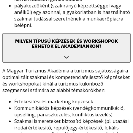
pályakezdőként (szakirányú képzettséggel vagy
anélkül) egy azonnal, a gyakorlatban is használható
szakmai tudással szeretnének a munkaerőpiacra
belépni.
MILYEN TÍPUSÚ KÉPZÉSEK ÉS WORKSHOPOK
ÉRHETŐK EL AKADÉMIÁNKON?
A Magyar Turizmus Akadémia a turizmus sajátosságaira
optimalizált szakmai és kompetenciafejlesztő képzéseket
és workshopokat kínál a turizmus különböző
szegmensei számára az alábbi témakörökben:
Értékesítési és marketing képzések
Kommunikációs képzések (vendégkommunikáció,
upselling, panaszkezelés, konfliktuskezelés)
Szakmai ismereteket biztosító képzések (pl. utazási
irodai értékesítő, repülőjegy-értékesítő, lokális