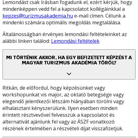
Lemondást csak írásban fogadunk el, ezért kérjük, hogy
mindenképpen vedd fel a kapcsolatot kollégáinkkal a
kepzes@turizmusakademia.hu
e-mail címen. Célunk a
mindenki számára optimális megoldás megtalálása.
Általánosságban érvényes lemondási feltételeinket az
alábbi linken találod:
Lemondási feltételek
MI TÖRTÉNIK AKKOR, HA EGY BEFIZETETT KÉPZÉST A
MAGYAR TURIZMUS AKADÉMIA TÖRÖL?
Ritkán, de előfordul, hogy képzésünket vagy
workshopunkat vis major, az oktató betegsége vagy
elegendő jelentkezői létszám hiányában törölni vagy
elhalasztani kényszerülünk. Ilyen esetben minden
érintett résztvevővel felvesszük a kapcsolatot és
alternatívát ajánlunk fel vagy az ÁSZF vonatkozó
részének értelmében a részvételi díjat visszafizetjük.