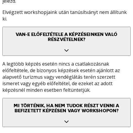
jelezd.
Elvégzett workshopjaink után tanúsítványt nem állítunk
ki.
VAN-E ELŐFELTÉTELE A KÉPZÉSEINKEN VALÓ
RÉSZVÉTELNEK?
A legtöbb képzés esetén nincs a csatlakozásnak
előfeltétele, de bizonyos képzések esetén ajánlott az
alapvető turizmus vagy vendéglátás terén szerzett
ismeret vagy egyéb előfeltétel, de ezeket az adott
képzésnél minden esetben feltüntetjük.
MI TÖRTÉNIK, HA NEM TUDOK RÉSZT VENNI A
BEFIZETETT KÉPZÉSEN VAGY WORKSHOPON?