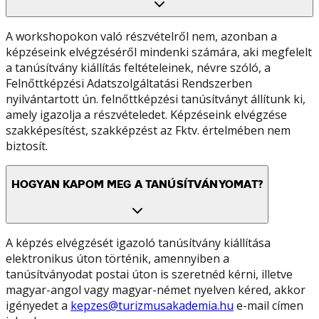
A workshopokon való részvételről nem, azonban a
képzéseink elvégzéséről mindenki számára, aki megfelelt
a tanúsítvány kiállítás feltételeinek, névre szóló, a
Felnőttképzési Adatszolgáltatási Rendszerben
nyilvántartott ún. felnőttképzési tanúsítványt állítunk ki,
amely igazolja a részvételedet. Képzéseink elvégzése
szakképesítést, szakképzést az Fktv. értelmében nem
biztosít.
HOGYAN KAPOM MEG A TANÚSÍTVÁNYOMAT?
A képzés elvégzését igazoló tanúsítvány kiállítása
elektronikus úton történik, amennyiben a
tanúsítványodat postai úton is szeretnéd kérni, illetve
magyar-angol vagy magyar-német nyelven kéred, akkor
igényedet a
kepzes@turizmusakademia.hu
e-mail címen