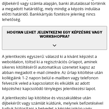
díjbekérő vagy számla alapján, banki átutalással történik
a megadott határidőig, mely mindig a képzés indulása
előtti határidő. Bankkártyás fizetésre jelenleg nincs
lehetőség.
HOGYAN LEHET JELENTKEZNI EGY KÉPZÉSRE VAGY
WORKSHOPRA?
A jelentkezés egyszerű: válaszd ki a kívánt képzést a
weboldalon, töltsd ki a regisztrációs űrlapot, aminek
sikeres kitöltéséről automatikus üzenetet kapsz az
abban megadott e-mail címedre. Az űrlap kitöltése után
kollégáink 1-2 napon belül e-mailben vagy telefonon
felveszik veled a kapcsolatot és elküldik az adott
képzéshez kapcsolódó tényleges jelentkezési lapot.
A jelentkezési lap kitöltése és visszaküldése után
díjbekérőt vagy számlát küldünk, melynek befizetésével
tudjuk biztosítani a helyedet a képzésünkön vagy