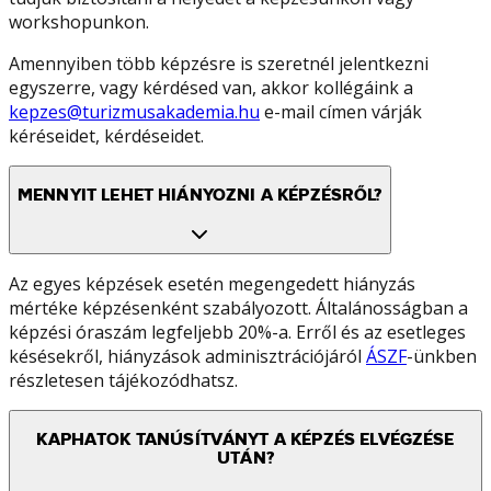
workshopunkon.
Amennyiben több képzésre is szeretnél jelentkezni
egyszerre, vagy kérdésed van, akkor kollégáink a
kepzes@turizmusakademia.hu
e-mail címen várják
kéréseidet, kérdéseidet.
MENNYIT LEHET HIÁNYOZNI A KÉPZÉSRŐL?
Az egyes képzések esetén megengedett hiányzás
mértéke képzésenként szabályozott. Általánosságban a
képzési óraszám legfeljebb 20%-a. Erről és az esetleges
késésekről, hiányzások adminisztrációjáról
ÁSZF
-ünkben
részletesen tájékozódhatsz.
KAPHATOK TANÚSÍTVÁNYT A KÉPZÉS ELVÉGZÉSE
UTÁN?