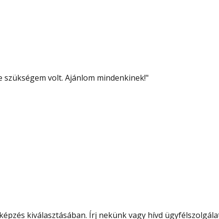
re szükségem volt. Ajánlom mindenkinek!
"
épzés kiválasztásában. Írj nekünk vagy hívd ügyfélszolgála