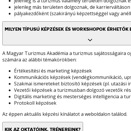
jelenleg is a turizmus valamely területén dolgoznak é
jelenleg más területen dolgoznak, de karrierváltás
pályakezdőként (szakirányú képzettséggel vagy anélk
MILYEN TÍPUSÚ KÉPZÉSEK ÉS WORKSHOPOK ÉRHETŐK 
A Magyar Turizmus Akadémia a turizmus sajátosságaira op
számára az alábbi témakörökben:
Értékesítési és marketing képzések
Kommunikációs képzések (vendégkommunikáció, upsel
Szakmai ismereteket biztosító képzések (pl. utazási i
Vezetői képzések a turizmusban dolgozó vezetők ré
Digitális marketing és mesterséges intelligencia a
Protokoll képzések
Az éppen aktuális képzési kínálatot a weboldalon találod.
KIK AZ OKTATÓINK, TRÉNEREINK?