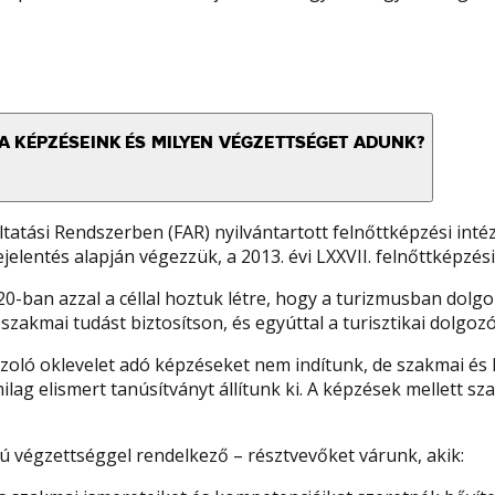
A KÉPZÉSEINK ÉS MILYEN VÉGZETTSÉGET ADUNK?
atási Rendszerben (FAR) nyilvántartott felnőttképzési inté
elentés alapján végezzük, a 2013. évi LXXVII. felnőttképzési
ban azzal a céllal hoztuk létre, hogy a turizmusban dolgoz
kmai tudást biztosítson, és egyúttal a turisztikai dolgozó
zoló oklevelet adó képzéseket nem indítunk, de szakmai és 
amilag elismert tanúsítványt állítunk ki. A képzések mellett
ú végzettséggel rendelkező – résztvevőket várunk, akik: