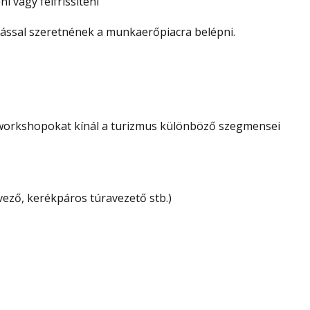
i vagy felfrissíteni
dással szeretnének a munkaerőpiacra belépni.
 workshopokat kínál a turizmus különböző szegmensei
rvező, kerékpáros túravezető stb.)