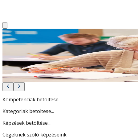
ÜDVÖZLÜNK A MAGYAR TU
KÖZPONTJÁNÁL!
Képzéseinkkel piacképes tudást adunk a kezedbe és növelj
Nézd meg, hogyan!
Kompetenciak betoltese...
Kategoriak betoltese...
Képzések betöltése...
Cégeknek szóló képzéseink