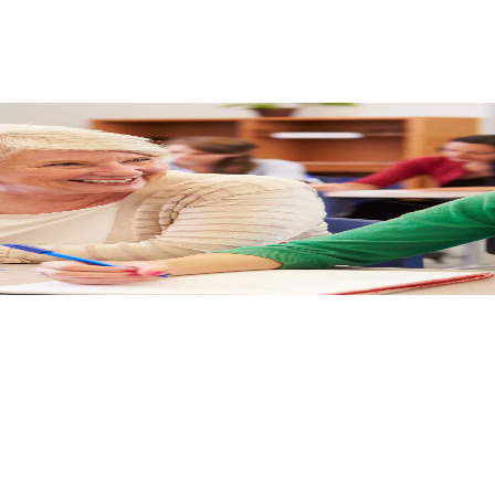
RIZMUS AKADÉMIÁNÁL, A T
ük vállalkozásod bevételét.