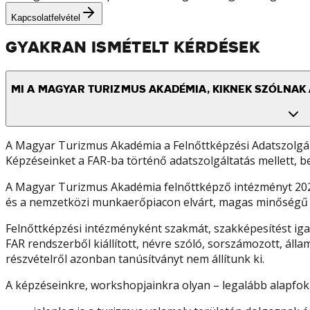
Kapcsolatfelvétel
GYAKRAN ISMÉTELT KÉRDÉSEK
MI A MAGYAR TURIZMUS AKADÉMIA, KIKNEK SZÓLNAK 
A Magyar Turizmus Akadémia a Felnőttképzési Adatszolgált
Képzéseinket a FAR-ba történő adatszolgáltatás mellett, bej
A Magyar Turizmus Akadémia felnőttképző intézményt 2020-
és a nemzetközi munkaerőpiacon elvárt, magas minőségű sza
Felnőttképzési intézményként szakmát, szakképesítést iga
FAR rendszerből kiállított, névre szóló, sorszámozott, áll
részvételről azonban tanúsítványt nem állítunk ki.
A képzéseinkre, workshopjainkra olyan – legalább alapfok