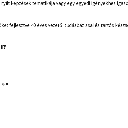
nyílt képzések tematikája vagy egy egyedi igényekhez igazo
t fejlesztve 40 éves vezetői tudásbázissal és tartós készsé
I?
bjai