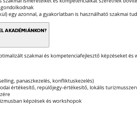
s szakmai ismereteiket és kompetenciáikat szeretnék bővíten
on gondolkodnak
ül) egy azonnal, a gyakorlatban is használható szakmai tu
EL AKADÉMIÁNKON?
timalizált szakmai és kompetenciafejlesztő képzéseket és
ling, panaszkezelés, konfliktuskezelés)
rodai értékesítő, repülőjegy-értékesítő, lokális turizmussze
szére
 turizmusban képzések és workshopok