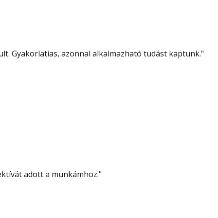
lt. Gyakorlatias, azonnal alkalmazható tudást kaptunk.
"
pektívát adott a munkámhoz.
"