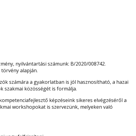
zmény, nyilvántartási számunk: B/2020/008742.
 törvény alapján.
ók számára a gyakorlatban is jól hasznosítható, a hazai
k szakmai közösségét is formálja.
kompetenciafejlesztő képzéseink sikeres elvégzéséről a
 szakmai workshopokat is szervezünk, melyeken való