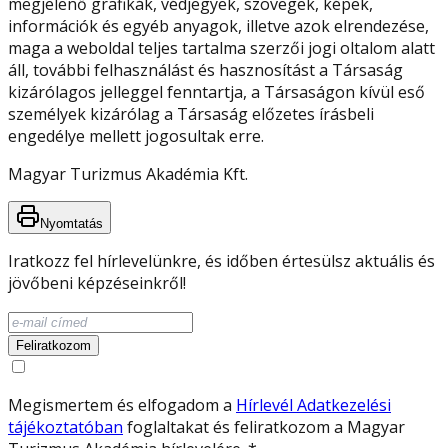
megjelenő grafikák, védjegyek, szövegek, képek,
információk és egyéb anyagok, illetve azok elrendezése,
maga a weboldal teljes tartalma szerzői jogi oltalom alatt
áll, további felhasználást és hasznosítást a Társaság
kizárólagos jelleggel fenntartja, a Társaságon kívül eső
személyek kizárólag a Társaság előzetes írásbeli
engedélye mellett jogosultak erre.
Magyar Turizmus Akadémia Kft.
Nyomtatás
Iratkozz fel hírlevelünkre, és időben értesülsz aktuális és
jövőbeni képzéseinkről!
Feliratkozom
Megismertem és elfogadom a
Hírlevél Adatkezelési
tájékoztatóban
foglaltakat és feliratkozom a Magyar