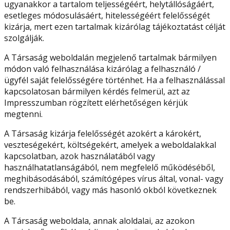
ugyanakkor a tartalom teljességéért, helytállóságáért,
esetleges módosulásáért, hitelességéért felelősségét
kizárja, mert ezen tartalmak kizárólag tájékoztatást célját
szolgálják.
A Társaság weboldalán megjelenő tartalmak bármilyen
módon való felhasználása kizárólag a felhasználó /
ügyfél saját felelősségére történhet. Ha a felhasználással
kapcsolatosan bármilyen kérdés felmerül, azt az
Impresszumban rögzített elérhetőségen kérjük
megtenni.
A Társaság kizárja felelősségét azokért a károkért,
veszteségekért, költségekért, amelyek a weboldalakkal
kapcsolatban, azok használatából vagy
használhatatlanságából, nem megfelelő működéséből,
meghibásodásából, számítógépes vírus által, vonal- vagy
rendszerhibából, vagy más hasonló okból következnek
be.
A Társaság weboldala, annak aloldalai, az azokon