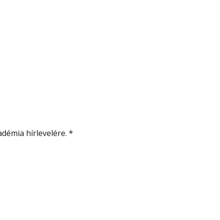
démia hírlevelére.
*