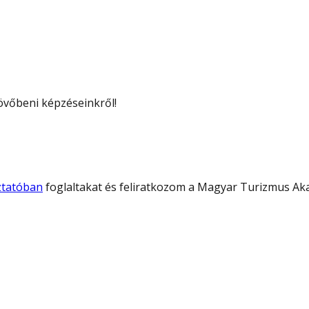
 jövőbeni képzéseinkről!
oztatóban
foglaltakat és feliratkozom a Magyar Turizmus Aka