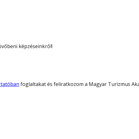
 jövőbeni képzéseinkről!
oztatóban
foglaltakat és feliratkozom a Magyar Turizmus Aka