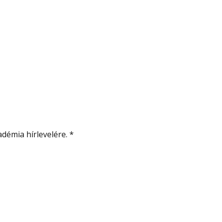
démia hírlevelére.
*