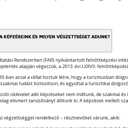
A KÉPZÉSEINK ÉS MILYEN VÉGZETTSÉGET ADUNK?
atási Rendszerben (FAR) nyilvántartott felnőttképzési inté
elentés alapján végezzük, a 2013. évi LXXVII. felnőttképzési
ban azzal a céllal hoztuk létre, hogy a turizmusban dolgoz
kmai tudást biztosítson, és egyúttal a turisztikai dolgozó
zoló oklevelet adó képzéseket nem indítunk, de szakmai és 
amilag elismert tanúsítványt állítunk ki. A képzések mellett
ú végzettséggel rendelkező – résztvevőket várunk, akik: