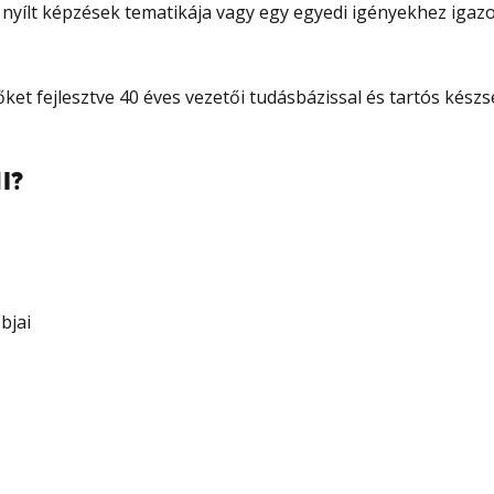
nyílt képzések tematikája vagy egy egyedi igényekhez igazo
t fejlesztve 40 éves vezetői tudásbázissal és tartós készsé
I?
bjai