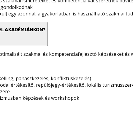
s szakmai ismereteiket és kompetenciáikat szeretnék bővíten
on gondolkodnak
ül) egy azonnal, a gyakorlatban is használható szakmai tu
EL AKADÉMIÁNKON?
timalizált szakmai és kompetenciafejlesztő képzéseket és
ling, panaszkezelés, konfliktuskezelés)
rodai értékesítő, repülőjegy-értékesítő, lokális turizmussze
szére
 turizmusban képzések és workshopok