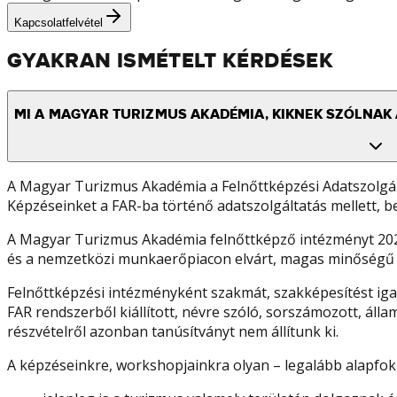
Kapcsolatfelvétel
GYAKRAN ISMÉTELT KÉRDÉSEK
MI A MAGYAR TURIZMUS AKADÉMIA, KIKNEK SZÓLNAK 
A Magyar Turizmus Akadémia a Felnőttképzési Adatszolgált
Képzéseinket a FAR-ba történő adatszolgáltatás mellett, bej
A Magyar Turizmus Akadémia felnőttképző intézményt 2020-
és a nemzetközi munkaerőpiacon elvárt, magas minőségű sza
Felnőttképzési intézményként szakmát, szakképesítést iga
FAR rendszerből kiállított, névre szóló, sorszámozott, áll
részvételről azonban tanúsítványt nem állítunk ki.
A képzéseinkre, workshopjainkra olyan – legalább alapfok