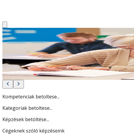
ÜDVÖZLÜNK A MAGYAR TU
KÖZPONTJÁNÁL!
Képzéseinkkel piacképes tudást adunk a kezedbe és növelj
Nézd meg, hogyan!
Kompetenciak betoltese...
Kategoriak betoltese...
Képzések betöltése...
Cégeknek szóló képzéseink