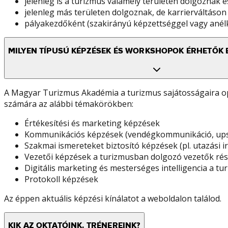
jelenleg is a turizmus valamely területén dolgoznak é
jelenleg más területen dolgoznak, de karrierváltás
pályakezdőként (szakirányú képzettséggel vagy anélk
MILYEN TÍPUSÚ KÉPZÉSEK ÉS WORKSHOPOK ÉRHETŐK 
A Magyar Turizmus Akadémia a turizmus sajátosságaira op
számára az alábbi témakörökben:
Értékesítési és marketing képzések
Kommunikációs képzések (vendégkommunikáció, upsel
Szakmai ismereteket biztosító képzések (pl. utazási i
Vezetői képzések a turizmusban dolgozó vezetők ré
Digitális marketing és mesterséges intelligencia a
Protokoll képzések
Az éppen aktuális képzési kínálatot a weboldalon találod.
KIK AZ OKTATÓINK, TRÉNEREINK?