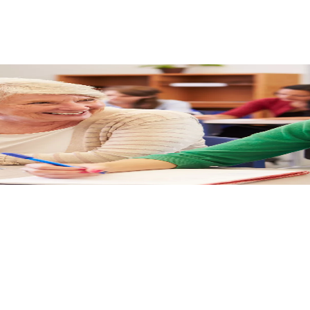
RIZMUS AKADÉMIÁNÁL, A T
ük vállalkozásod bevételét.