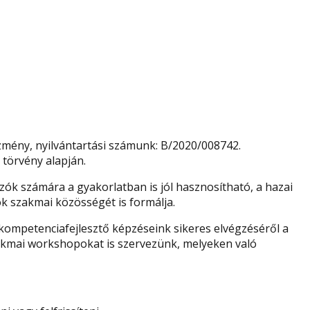
zmény, nyilvántartási számunk: B/2020/008742.
 törvény alapján.
ók számára a gyakorlatban is jól hasznosítható, a hazai
k szakmai közösségét is formálja.
kompetenciafejlesztő képzéseink sikeres elvégzéséről a
 szakmai workshopokat is szervezünk, melyeken való