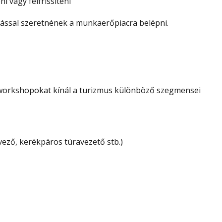
i vagy felfrissíteni
dással szeretnének a munkaerőpiacra belépni.
 workshopokat kínál a turizmus különböző szegmensei
rvező, kerékpáros túravezető stb.)