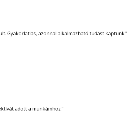
lt. Gyakorlatias, azonnal alkalmazható tudást kaptunk.
"
pektívát adott a munkámhoz.
"