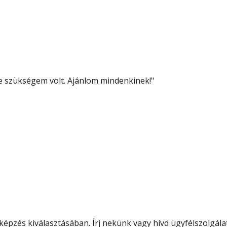
re szükségem volt. Ajánlom mindenkinek!
"
épzés kiválasztásában. Írj nekünk vagy hívd ügyfélszolgála