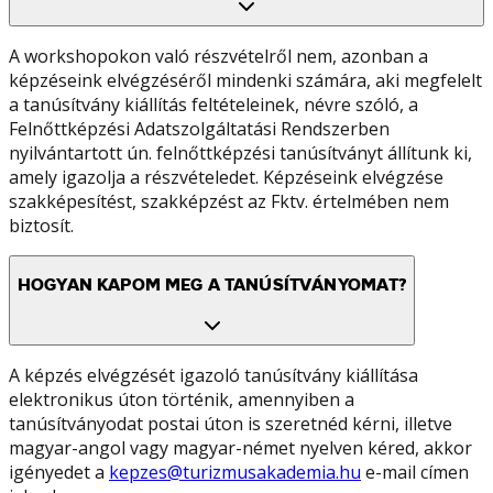
A workshopokon való részvételről nem, azonban a
képzéseink elvégzéséről mindenki számára, aki megfelelt
a tanúsítvány kiállítás feltételeinek, névre szóló, a
Felnőttképzési Adatszolgáltatási Rendszerben
nyilvántartott ún. felnőttképzési tanúsítványt állítunk ki,
amely igazolja a részvételedet. Képzéseink elvégzése
szakképesítést, szakképzést az Fktv. értelmében nem
biztosít.
HOGYAN KAPOM MEG A TANÚSÍTVÁNYOMAT?
A képzés elvégzését igazoló tanúsítvány kiállítása
elektronikus úton történik, amennyiben a
tanúsítványodat postai úton is szeretnéd kérni, illetve
magyar-angol vagy magyar-német nyelven kéred, akkor
igényedet a
kepzes@turizmusakademia.hu
e-mail címen