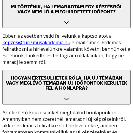
MI TÖRTÉNIK, HA LEMARADTAM EGY KÉPZÉSRŐL
VAGY NEM JÓ A MEGHIRDETETT IDŐPONT?
Ebben az esetben vedd fel velünk a kapcsolatot a
kepzes@turizmusakademia.hu
e-mail címen. Érdemes
feliratkozni a hírlevelünkre valamint követni bennünket a
Facebook, LinkedIn és Instagram oldalainkon, hogy ne
maradj le semmiről.
HOGYAN ÉRTESÜLHETEK RÓLA, HA ÚJ TÉMÁBAN
VAGY MEGLÉVŐ TÉMÁBAN ÚJ IDŐPONTOK KERÜLTEK
FEL A HONLAPRA?
Az elérhető képzéseinket megtalálod honlapunkon.
Amennyiben nem szeretnél lemaradni új képzéseinkről,
akkor érdemes feliratkoznod hírlevelünkre, amiben
folyamatosan kommunikáljuk az új képzéseinket és