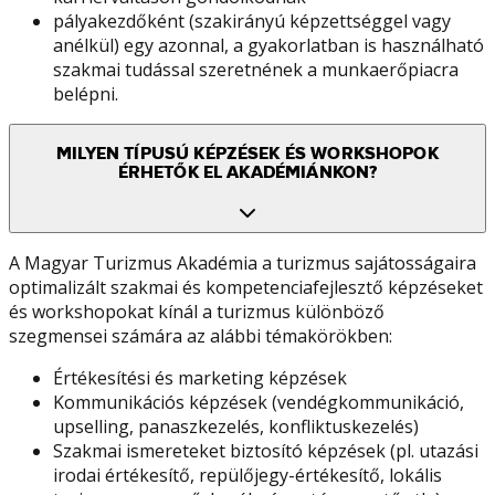
pályakezdőként (szakirányú képzettséggel vagy
anélkül) egy azonnal, a gyakorlatban is használható
szakmai tudással szeretnének a munkaerőpiacra
belépni.
MILYEN TÍPUSÚ KÉPZÉSEK ÉS WORKSHOPOK
ÉRHETŐK EL AKADÉMIÁNKON?
A Magyar Turizmus Akadémia a turizmus sajátosságaira
optimalizált szakmai és kompetenciafejlesztő képzéseket
és workshopokat kínál a turizmus különböző
szegmensei számára az alábbi témakörökben:
Értékesítési és marketing képzések
Kommunikációs képzések (vendégkommunikáció,
upselling, panaszkezelés, konfliktuskezelés)
Szakmai ismereteket biztosító képzések (pl. utazási
irodai értékesítő, repülőjegy-értékesítő, lokális