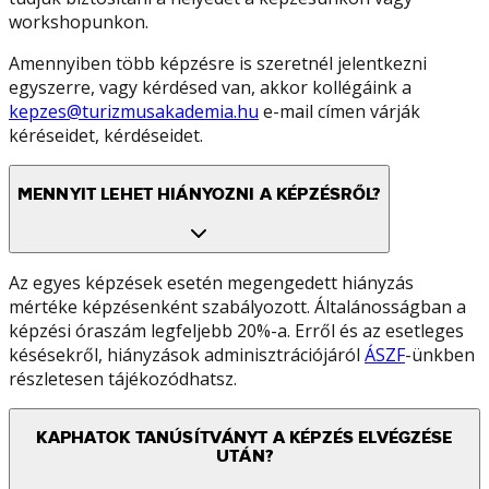
workshopunkon.
Amennyiben több képzésre is szeretnél jelentkezni
egyszerre, vagy kérdésed van, akkor kollégáink a
kepzes@turizmusakademia.hu
e-mail címen várják
kéréseidet, kérdéseidet.
MENNYIT LEHET HIÁNYOZNI A KÉPZÉSRŐL?
Az egyes képzések esetén megengedett hiányzás
mértéke képzésenként szabályozott. Általánosságban a
képzési óraszám legfeljebb 20%-a. Erről és az esetleges
késésekről, hiányzások adminisztrációjáról
ÁSZF
-ünkben
részletesen tájékozódhatsz.
KAPHATOK TANÚSÍTVÁNYT A KÉPZÉS ELVÉGZÉSE
UTÁN?