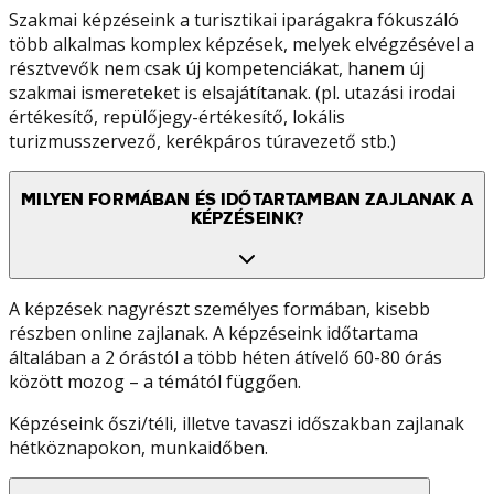
Szakmai képzéseink a turisztikai iparágakra fókuszáló
több alkalmas komplex képzések, melyek elvégzésével a
résztvevők nem csak új kompetenciákat, hanem új
szakmai ismereteket is elsajátítanak. (pl. utazási irodai
értékesítő, repülőjegy-értékesítő, lokális
turizmusszervező, kerékpáros túravezető stb.)
MILYEN FORMÁBAN ÉS IDŐTARTAMBAN ZAJLANAK A
KÉPZÉSEINK?
A képzések nagyrészt személyes formában, kisebb
részben online zajlanak. A képzéseink időtartama
általában a 2 órástól a több héten átívelő 60-80 órás
között mozog – a témától függően.
Képzéseink őszi/téli, illetve tavaszi időszakban zajlanak
hétköznapokon, munkaidőben.