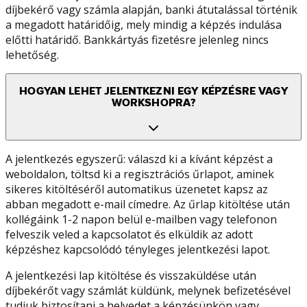
díjbekérő vagy számla alapján, banki átutalással történik
a megadott határidőig, mely mindig a képzés indulása
előtti határidő. Bankkártyás fizetésre jelenleg nincs
lehetőség.
HOGYAN LEHET JELENTKEZNI EGY KÉPZÉSRE VAGY
WORKSHOPRA?
A jelentkezés egyszerű: válaszd ki a kívánt képzést a
weboldalon, töltsd ki a regisztrációs űrlapot, aminek
sikeres kitöltéséről automatikus üzenetet kapsz az
abban megadott e-mail címedre. Az űrlap kitöltése után
kollégáink 1-2 napon belül e-mailben vagy telefonon
felveszik veled a kapcsolatot és elküldik az adott
képzéshez kapcsolódó tényleges jelentkezési lapot.
A jelentkezési lap kitöltése és visszaküldése után
díjbekérőt vagy számlát küldünk, melynek befizetésével
tudjuk biztosítani a helyedet a képzésünkön vagy