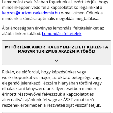
Lemondást csak írásban fogadunk el, ezért kérjük, hogy
mindenképpen vedd fel a kapcsolatot kollégáinkkal a
kepzes@turizmusakademia.hu
e-mail címen. Célunk a
mindenki számára optimális megoldás megtalálása.
Általánosságban érvényes lemondási feltételeinket az
alábbi linken találod:
Lemondási feltételek
MI TÖRTÉNIK AKKOR, HA EGY BEFIZETETT KÉPZÉST A
MAGYAR TURIZMUS AKADÉMIA TÖRÖL?
Ritkán, de előfordul, hogy képzésünket vagy
workshopunkat vis major, az oktató betegsége vagy
elegendő jelentkezői létszám hiányában törölni vagy
elhalasztani kényszerülünk. Ilyen esetben minden
érintett résztvevővel felvesszük a kapcsolatot és
alternatívát ajánlunk fel vagy az ÁSZF vonatkozó
részének értelmében a részvételi díjat visszafizetjük.