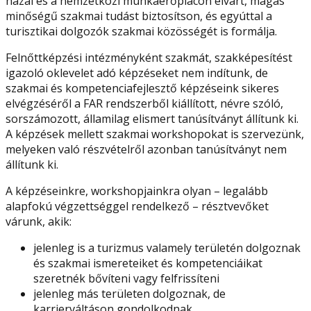
hazai és a nemzetközi munkaerőpiacon elvárt, magas
minőségű szakmai tudást biztosítson, és egyúttal a
turisztikai dolgozók szakmai közösségét is formálja.
Felnőttképzési intézményként szakmát, szakképesítést
igazoló oklevelet adó képzéseket nem indítunk, de
szakmai és kompetenciafejlesztő képzéseink sikeres
elvégzéséről a FAR rendszerből kiállított, névre szóló,
sorszámozott, államilag elismert tanúsítványt állítunk ki.
A képzések mellett szakmai workshopokat is szervezünk,
melyeken való részvételről azonban tanúsítványt nem
állítunk ki.
A képzéseinkre, workshopjainkra olyan – legalább
alapfokú végzettséggel rendelkező – résztvevőket
várunk, akik:
jelenleg is a turizmus valamely területén dolgoznak
és szakmai ismereteiket és kompetenciáikat
szeretnék bővíteni vagy felfrissíteni
jelenleg más területen dolgoznak, de
karrierváltáson gondolkodnak