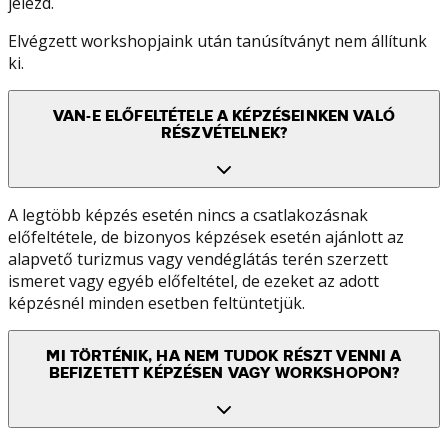
jelezd.
Elvégzett workshopjaink után tanúsítványt nem állítunk
ki.
VAN-E ELŐFELTÉTELE A KÉPZÉSEINKEN VALÓ
RÉSZVÉTELNEK?
A legtöbb képzés esetén nincs a csatlakozásnak
előfeltétele, de bizonyos képzések esetén ajánlott az
alapvető turizmus vagy vendéglátás terén szerzett
ismeret vagy egyéb előfeltétel, de ezeket az adott
képzésnél minden esetben feltüntetjük.
MI TÖRTÉNIK, HA NEM TUDOK RÉSZT VENNI A
BEFIZETETT KÉPZÉSEN VAGY WORKSHOPON?