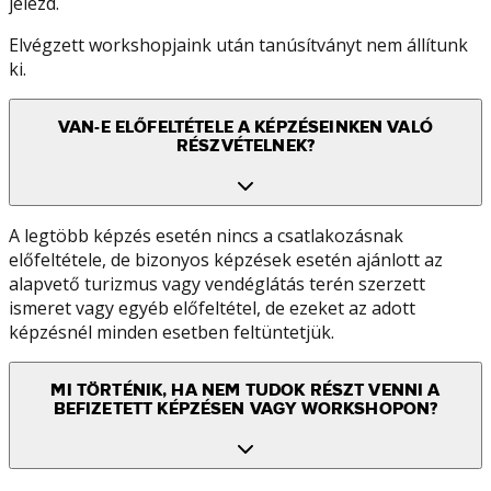
jelezd.
Elvégzett workshopjaink után tanúsítványt nem állítunk
ki.
VAN-E ELŐFELTÉTELE A KÉPZÉSEINKEN VALÓ
RÉSZVÉTELNEK?
A legtöbb képzés esetén nincs a csatlakozásnak
előfeltétele, de bizonyos képzések esetén ajánlott az
alapvető turizmus vagy vendéglátás terén szerzett
ismeret vagy egyéb előfeltétel, de ezeket az adott
képzésnél minden esetben feltüntetjük.
MI TÖRTÉNIK, HA NEM TUDOK RÉSZT VENNI A
BEFIZETETT KÉPZÉSEN VAGY WORKSHOPON?