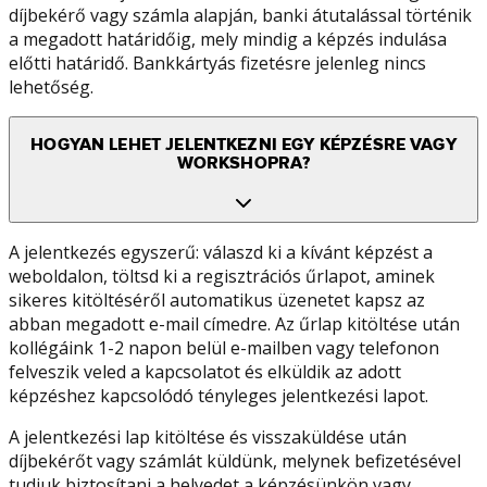
díjbekérő vagy számla alapján, banki átutalással történik
a megadott határidőig, mely mindig a képzés indulása
előtti határidő. Bankkártyás fizetésre jelenleg nincs
lehetőség.
HOGYAN LEHET JELENTKEZNI EGY KÉPZÉSRE VAGY
WORKSHOPRA?
A jelentkezés egyszerű: válaszd ki a kívánt képzést a
weboldalon, töltsd ki a regisztrációs űrlapot, aminek
sikeres kitöltéséről automatikus üzenetet kapsz az
abban megadott e-mail címedre. Az űrlap kitöltése után
kollégáink 1-2 napon belül e-mailben vagy telefonon
felveszik veled a kapcsolatot és elküldik az adott
képzéshez kapcsolódó tényleges jelentkezési lapot.
A jelentkezési lap kitöltése és visszaküldése után
díjbekérőt vagy számlát küldünk, melynek befizetésével
tudjuk biztosítani a helyedet a képzésünkön vagy