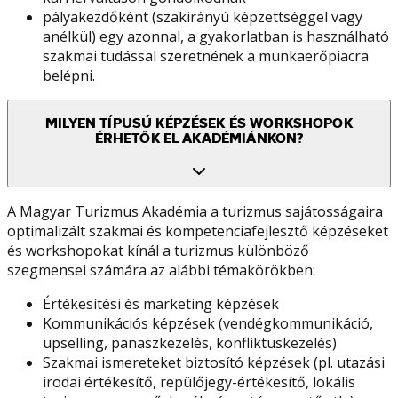
pályakezdőként (szakirányú képzettséggel vagy
anélkül) egy azonnal, a gyakorlatban is használható
szakmai tudással szeretnének a munkaerőpiacra
belépni.
MILYEN TÍPUSÚ KÉPZÉSEK ÉS WORKSHOPOK
ÉRHETŐK EL AKADÉMIÁNKON?
A Magyar Turizmus Akadémia a turizmus sajátosságaira
optimalizált szakmai és kompetenciafejlesztő képzéseket
és workshopokat kínál a turizmus különböző
szegmensei számára az alábbi témakörökben:
Értékesítési és marketing képzések
Kommunikációs képzések (vendégkommunikáció,
upselling, panaszkezelés, konfliktuskezelés)
Szakmai ismereteket biztosító képzések (pl. utazási
irodai értékesítő, repülőjegy-értékesítő, lokális