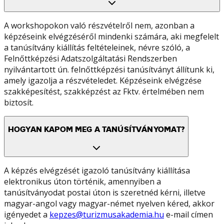
A workshopokon való részvételről nem, azonban a
képzéseink elvégzéséről mindenki számára, aki megfelelt
a tanúsítvány kiállítás feltételeinek, névre szóló, a
Felnőttképzési Adatszolgáltatási Rendszerben
nyilvántartott ún. felnőttképzési tanúsítványt állítunk ki,
amely igazolja a részvételedet. Képzéseink elvégzése
szakképesítést, szakképzést az Fktv. értelmében nem
biztosít.
HOGYAN KAPOM MEG A TANÚSÍTVÁNYOMAT?
A képzés elvégzését igazoló tanúsítvány kiállítása
elektronikus úton történik, amennyiben a
tanúsítványodat postai úton is szeretnéd kérni, illetve
magyar-angol vagy magyar-német nyelven kéred, akkor
igényedet a
kepzes@turizmusakademia.hu
e-mail címen