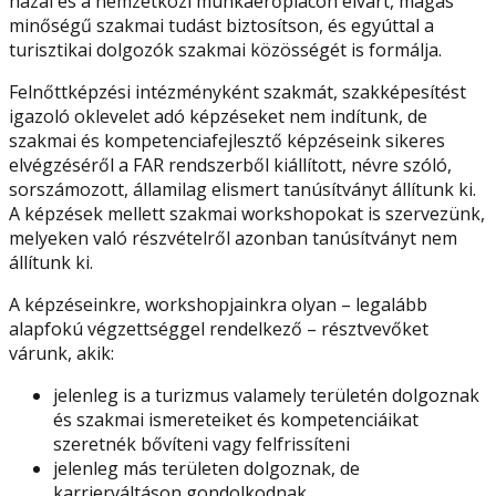
hazai és a nemzetközi munkaerőpiacon elvárt, magas
minőségű szakmai tudást biztosítson, és egyúttal a
turisztikai dolgozók szakmai közösségét is formálja.
Felnőttképzési intézményként szakmát, szakképesítést
igazoló oklevelet adó képzéseket nem indítunk, de
szakmai és kompetenciafejlesztő képzéseink sikeres
elvégzéséről a FAR rendszerből kiállított, névre szóló,
sorszámozott, államilag elismert tanúsítványt állítunk ki.
A képzések mellett szakmai workshopokat is szervezünk,
melyeken való részvételről azonban tanúsítványt nem
állítunk ki.
A képzéseinkre, workshopjainkra olyan – legalább
alapfokú végzettséggel rendelkező – résztvevőket
várunk, akik:
jelenleg is a turizmus valamely területén dolgoznak
és szakmai ismereteiket és kompetenciáikat
szeretnék bővíteni vagy felfrissíteni
jelenleg más területen dolgoznak, de
karrierváltáson gondolkodnak