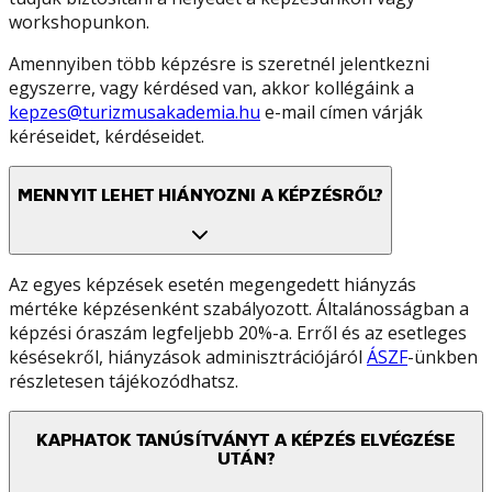
workshopunkon.
Amennyiben több képzésre is szeretnél jelentkezni
egyszerre, vagy kérdésed van, akkor kollégáink a
kepzes@turizmusakademia.hu
e-mail címen várják
kéréseidet, kérdéseidet.
MENNYIT LEHET HIÁNYOZNI A KÉPZÉSRŐL?
Az egyes képzések esetén megengedett hiányzás
mértéke képzésenként szabályozott. Általánosságban a
képzési óraszám legfeljebb 20%-a. Erről és az esetleges
késésekről, hiányzások adminisztrációjáról
ÁSZF
-ünkben
részletesen tájékozódhatsz.
KAPHATOK TANÚSÍTVÁNYT A KÉPZÉS ELVÉGZÉSE
UTÁN?