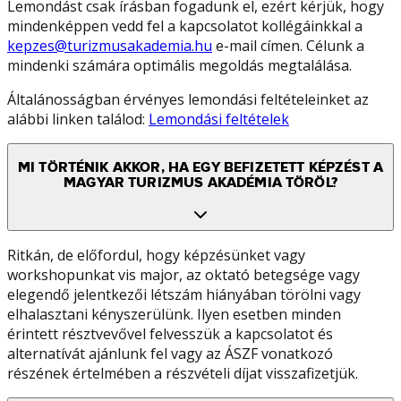
Lemondást csak írásban fogadunk el, ezért kérjük, hogy
mindenképpen vedd fel a kapcsolatot kollégáinkkal a
kepzes@turizmusakademia.hu
e-mail címen. Célunk a
mindenki számára optimális megoldás megtalálása.
Általánosságban érvényes lemondási feltételeinket az
alábbi linken találod:
Lemondási feltételek
MI TÖRTÉNIK AKKOR, HA EGY BEFIZETETT KÉPZÉST A
MAGYAR TURIZMUS AKADÉMIA TÖRÖL?
Ritkán, de előfordul, hogy képzésünket vagy
workshopunkat vis major, az oktató betegsége vagy
elegendő jelentkezői létszám hiányában törölni vagy
elhalasztani kényszerülünk. Ilyen esetben minden
érintett résztvevővel felvesszük a kapcsolatot és
alternatívát ajánlunk fel vagy az ÁSZF vonatkozó
részének értelmében a részvételi díjat visszafizetjük.