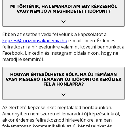
MI TÖRTÉNIK, HA LEMARADTAM EGY KÉPZÉSRŐL
VAGY NEM JÓ A MEGHIRDETETT IDŐPONT?
Ebben az esetben vedd fel velünk a kapcsolatot a
kepzes@turizmusakademia.hu
e-mail címen. Érdemes
feliratkozni a hírlevelünkre valamint követni bennünket a
Facebook, LinkedIn és Instagram oldalainkon, hogy ne
maradj le semmiről.
HOGYAN ÉRTESÜLHETEK RÓLA, HA ÚJ TÉMÁBAN
VAGY MEGLÉVŐ TÉMÁBAN ÚJ IDŐPONTOK KERÜLTEK
FEL A HONLAPRA?
Az elérhető képzéseinket megtalálod honlapunkon.
Amennyiben nem szeretnél lemaradni új képzéseinkről,
akkor érdemes feliratkoznod hírlevelünkre, amiben
folyamatosan kommunikáljuk az új képzéseinket és