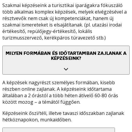
Szakmai képzéseink a turisztikai iparágakra fókuszáló
több alkalmas komplex képzések, melyek elvégzésével a
résztvevők nem csak új kompetenciákat, hanem új
szakmai ismereteket is elsajátítanak. (pl. utazási irodai
értékesítő, repülőjegy-értékesítő, lokális
turizmusszervező, kerékpáros túravezető stb.)
MILYEN FORMÁBAN ÉS IDŐTARTAMBAN ZAJLANAK A
KÉPZÉSEINK?
A képzések nagyrészt személyes formában, kisebb
részben online zajlanak. A képzéseink időtartama
általában a 2 órástól a több héten átívelő 60-80 órás
között mozog – a témától függően.
Képzéseink őszi/téli, illetve tavaszi időszakban zajlanak
hétköznapokon, munkaidőben.