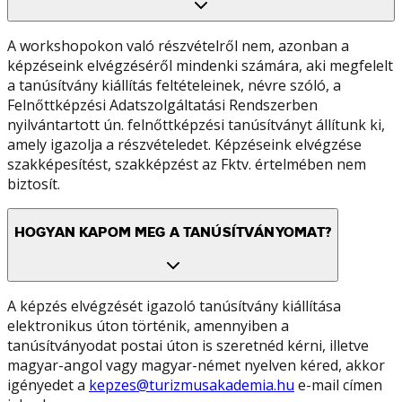
A workshopokon való részvételről nem, azonban a
képzéseink elvégzéséről mindenki számára, aki megfelelt
a tanúsítvány kiállítás feltételeinek, névre szóló, a
Felnőttképzési Adatszolgáltatási Rendszerben
nyilvántartott ún. felnőttképzési tanúsítványt állítunk ki,
amely igazolja a részvételedet. Képzéseink elvégzése
szakképesítést, szakképzést az Fktv. értelmében nem
biztosít.
HOGYAN KAPOM MEG A TANÚSÍTVÁNYOMAT?
A képzés elvégzését igazoló tanúsítvány kiállítása
elektronikus úton történik, amennyiben a
tanúsítványodat postai úton is szeretnéd kérni, illetve
magyar-angol vagy magyar-német nyelven kéred, akkor
igényedet a
kepzes@turizmusakademia.hu
e-mail címen