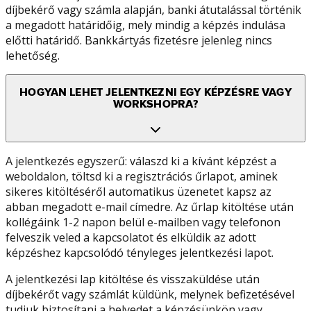
díjbekérő vagy számla alapján, banki átutalással történik
a megadott határidőig, mely mindig a képzés indulása
előtti határidő. Bankkártyás fizetésre jelenleg nincs
lehetőség.
HOGYAN LEHET JELENTKEZNI EGY KÉPZÉSRE VAGY
WORKSHOPRA?
A jelentkezés egyszerű: válaszd ki a kívánt képzést a
weboldalon, töltsd ki a regisztrációs űrlapot, aminek
sikeres kitöltéséről automatikus üzenetet kapsz az
abban megadott e-mail címedre. Az űrlap kitöltése után
kollégáink 1-2 napon belül e-mailben vagy telefonon
felveszik veled a kapcsolatot és elküldik az adott
képzéshez kapcsolódó tényleges jelentkezési lapot.
A jelentkezési lap kitöltése és visszaküldése után
díjbekérőt vagy számlát küldünk, melynek befizetésével
tudjuk biztosítani a helyedet a képzésünkön vagy