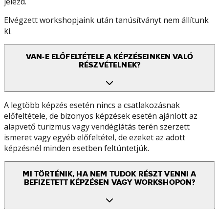
jelezd.
Elvégzett workshopjaink után tanúsítványt nem állítunk
ki.
VAN-E ELŐFELTÉTELE A KÉPZÉSEINKEN VALÓ
RÉSZVÉTELNEK?
A legtöbb képzés esetén nincs a csatlakozásnak
előfeltétele, de bizonyos képzések esetén ajánlott az
alapvető turizmus vagy vendéglátás terén szerzett
ismeret vagy egyéb előfeltétel, de ezeket az adott
képzésnél minden esetben feltüntetjük.
MI TÖRTÉNIK, HA NEM TUDOK RÉSZT VENNI A
BEFIZETETT KÉPZÉSEN VAGY WORKSHOPON?