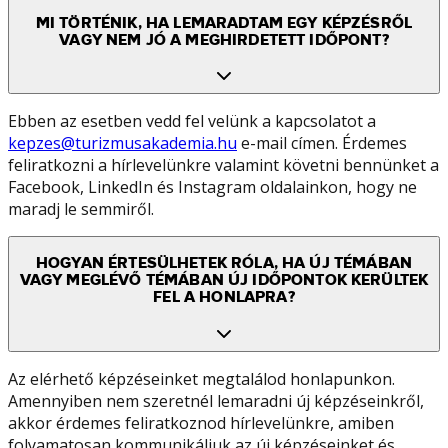
MI TÖRTÉNIK, HA LEMARADTAM EGY KÉPZÉSRŐL
VAGY NEM JÓ A MEGHIRDETETT IDŐPONT?
Ebben az esetben vedd fel velünk a kapcsolatot a
kepzes@turizmusakademia.hu
e-mail címen. Érdemes
feliratkozni a hírlevelünkre valamint követni bennünket a
Facebook, LinkedIn és Instagram oldalainkon, hogy ne
maradj le semmiről.
HOGYAN ÉRTESÜLHETEK RÓLA, HA ÚJ TÉMÁBAN
VAGY MEGLÉVŐ TÉMÁBAN ÚJ IDŐPONTOK KERÜLTEK
FEL A HONLAPRA?
Az elérhető képzéseinket megtalálod honlapunkon.
Amennyiben nem szeretnél lemaradni új képzéseinkről,
akkor érdemes feliratkoznod hírlevelünkre, amiben
folyamatosan kommunikáljuk az új képzéseinket és