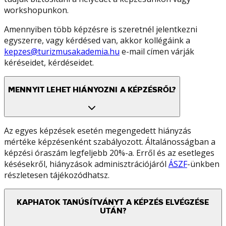
workshopunkon.
Amennyiben több képzésre is szeretnél jelentkezni
egyszerre, vagy kérdésed van, akkor kollégáink a
kepzes@turizmusakademia.hu
e-mail címen várják
kéréseidet, kérdéseidet.
MENNYIT LEHET HIÁNYOZNI A KÉPZÉSRŐL?
Az egyes képzések esetén megengedett hiányzás
mértéke képzésenként szabályozott. Általánosságban a
képzési óraszám legfeljebb 20%-a. Erről és az esetleges
késésekről, hiányzások adminisztrációjáról
ÁSZF
-ünkben
részletesen tájékozódhatsz.
KAPHATOK TANÚSÍTVÁNYT A KÉPZÉS ELVÉGZÉSE
UTÁN?