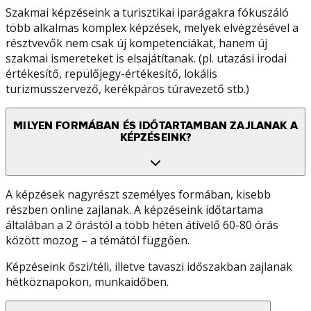
Szakmai képzéseink a turisztikai iparágakra fókuszáló
több alkalmas komplex képzések, melyek elvégzésével a
résztvevők nem csak új kompetenciákat, hanem új
szakmai ismereteket is elsajátítanak. (pl. utazási irodai
értékesítő, repülőjegy-értékesítő, lokális
turizmusszervező, kerékpáros túravezető stb.)
MILYEN FORMÁBAN ÉS IDŐTARTAMBAN ZAJLANAK A
KÉPZÉSEINK?
A képzések nagyrészt személyes formában, kisebb
részben online zajlanak. A képzéseink időtartama
általában a 2 órástól a több héten átívelő 60-80 órás
között mozog – a témától függően.
Képzéseink őszi/téli, illetve tavaszi időszakban zajlanak
hétköznapokon, munkaidőben.