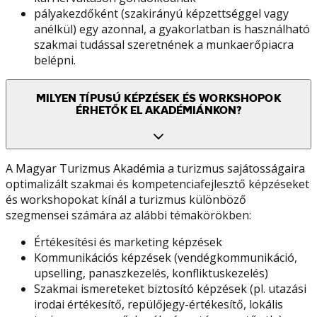
pályakezdőként (szakirányú képzettséggel vagy
anélkül) egy azonnal, a gyakorlatban is használható
szakmai tudással szeretnének a munkaerőpiacra
belépni.
MILYEN TÍPUSÚ KÉPZÉSEK ÉS WORKSHOPOK
ÉRHETŐK EL AKADÉMIÁNKON?
A Magyar Turizmus Akadémia a turizmus sajátosságaira
optimalizált szakmai és kompetenciafejlesztő képzéseket
és workshopokat kínál a turizmus különböző
szegmensei számára az alábbi témakörökben:
Értékesítési és marketing képzések
Kommunikációs képzések (vendégkommunikáció,
upselling, panaszkezelés, konfliktuskezelés)
Szakmai ismereteket biztosító képzések (pl. utazási
irodai értékesítő, repülőjegy-értékesítő, lokális