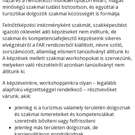
hazai és a nemzetközi munkaerőpiacon elvárt, magas
minőségű szakmai tudást biztosítson, és egyúttal a
turisztikai dolgozók szakmai közösségét is formálja.
Felnőttképzési intézményként szakmát, szakképesítést
igazoló oklevelet adó képzéseket nem indítunk, de
szakmai és kompetenciafejlesztő képzéseink sikeres
elvégzéséről a FAR rendszerből kiállított, névre szóló,
sorszámozott, államilag elismert tanúsítványt állítunk ki.
A képzések mellett szakmai workshopokat is szervezünk,
melyeken való részvételről azonban tanúsítványt nem
állítunk ki.
A képzéseinkre, workshopjainkra olyan – legalább
alapfokú végzettséggel rendelkező – résztvevőket
várunk, akik:
jelenleg is a turizmus valamely területén dolgoznak
és szakmai ismereteiket és kompetenciáikat
szeretnék bővíteni vagy felfrissíteni
jelenleg más területen dolgoznak, de
karrierváltáson gondolkodnak