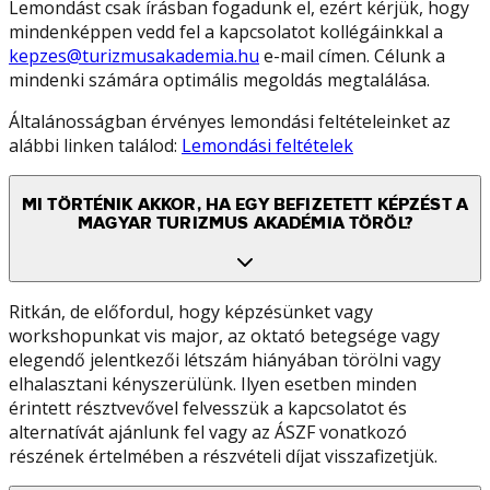
Lemondást csak írásban fogadunk el, ezért kérjük, hogy
mindenképpen vedd fel a kapcsolatot kollégáinkkal a
kepzes@turizmusakademia.hu
e-mail címen. Célunk a
mindenki számára optimális megoldás megtalálása.
Általánosságban érvényes lemondási feltételeinket az
alábbi linken találod:
Lemondási feltételek
MI TÖRTÉNIK AKKOR, HA EGY BEFIZETETT KÉPZÉST A
MAGYAR TURIZMUS AKADÉMIA TÖRÖL?
Ritkán, de előfordul, hogy képzésünket vagy
workshopunkat vis major, az oktató betegsége vagy
elegendő jelentkezői létszám hiányában törölni vagy
elhalasztani kényszerülünk. Ilyen esetben minden
érintett résztvevővel felvesszük a kapcsolatot és
alternatívát ajánlunk fel vagy az ÁSZF vonatkozó
részének értelmében a részvételi díjat visszafizetjük.